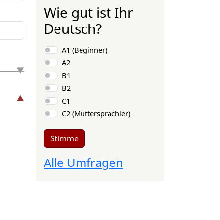
Wie gut ist Ihr
Deutsch?
Auswahlmöglichkeiten
A1 (Beginner)
A2
B1
B2
C1
C2 (Muttersprachler)
Stimme
Alle Umfragen