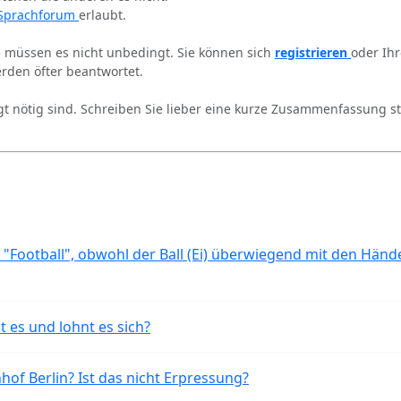
Sprachforum
erlaubt.
ie müssen es nicht unbedingt. Sie können sich
registrieren
oder Ih
rden öfter beantwortet.
gt nötig sind. Schreiben Sie lieber eine kurze Zusammenfassung st
 "Football", obwohl der Ball (Ei) überwiegend mit den Händ
t es und lohnt es sich?
of Berlin? Ist das nicht Erpressung?