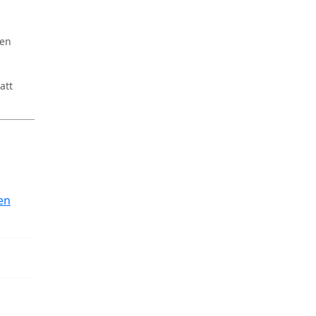
ren
att
en