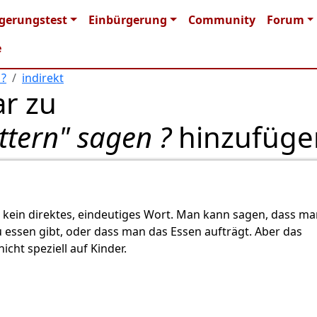
n navigation
gerungstest
Einbürgerung
Community
Forum
e
 ?
indirekt
r zu
ttern" sagen ?
hinzufüge
r…
von
Gast (nicht überprüft)
r kein direktes, eindeutiges Wort. Man kann sagen, dass ma
 essen gibt, oder dass man das Essen aufträgt. Aber das
nicht speziell auf Kinder.