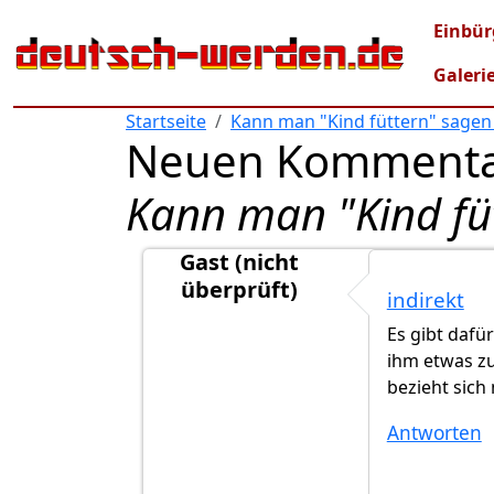
Direkt zum Inhalt
Mai
Einbür
Galeri
Startseite
Kann man "Kind füttern" sagen
Neuen Kommenta
Kann man "Kind fü
Gast (nicht
überprüft)
indirekt
Antwort auf
Wie sagt man es dann übe
Es gibt dafü
ihm etwas zu
bezieht sich 
Antworten