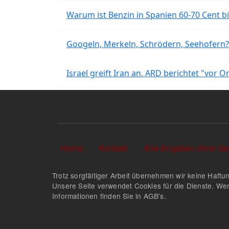
Warum ist Benzin in Spanien 60-70 Cent bil
Googeln, Merkeln, Schrödern, Seehofern?
Israel greift Iran an. ARD berichtet "vor O
Sekundärlinks
Home
Kontakt
Alle Angaben ohne Ge
Trotz sorgfältiger Arbeit übernehmen wir keine Haftun
Unsere Seite verwendet Cookies für die Dienste. Wen
Informationen finden Sie in AGB's.