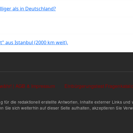
liger als in Deutschland?
rt" aus Istanbul (2000 km weit).
währ! | AGB & Impressum
Einbürgerungstest Fragenkata
g für die redaktionell erstellte Antworten, Inhalte externer Links u
n Sie sich weiterhin auf dieser Seite aufhalten, akzeptieren Sie Ve