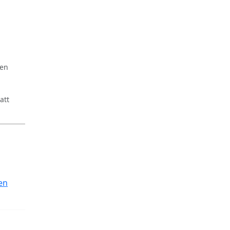
ren
att
en