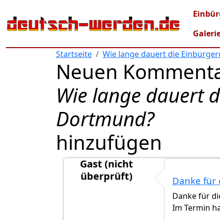
Direkt zum Inhalt
Mai
Einbür
Galeri
Startseite
Wie lange dauert die Einbürge
Neuen Kommenta
Wie lange dauert d
Dortmund?
hinzufügen
Gast (nicht
überprüft)
Danke für 
Antwort auf
Hauptfaktoren in Dortmun
Danke für di
Im Termin ha