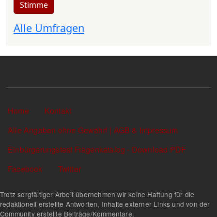
Stimme
Alle Umfragen
Sekundärlinks
Home
Kontakt
Alle Angaben ohne Gewähr! | AGB & Impressum
Einbürgerungstest Fragenkatalog - Download PDF
Facebook
Twitter
Trotz sorgfältiger Arbeit übernehmen wir keine Haftung für die
redaktionell erstellte Antworten, Inhalte externer Links und von der
Community erstellte Beiträge/Kommentare.