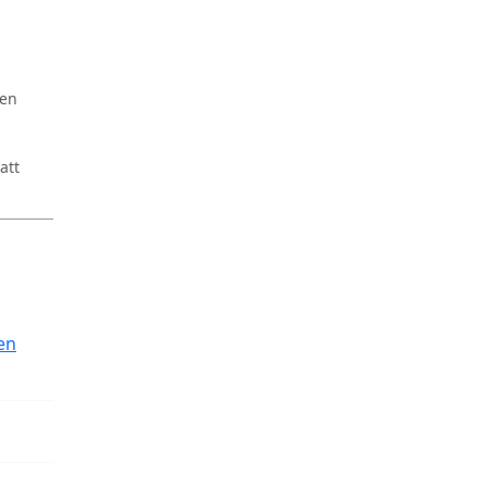
ren
att
en