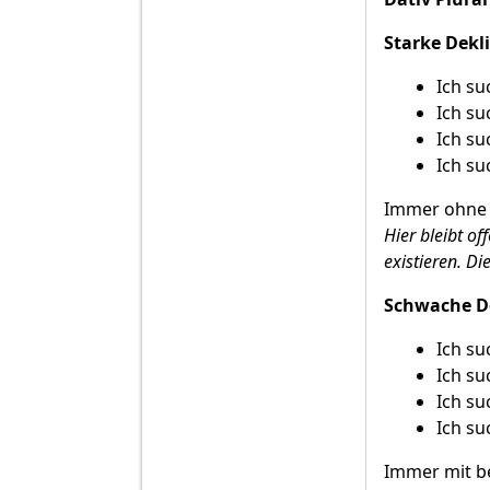
Starke Dekl
Ich su
Ich su
Ich su
Ich su
Immer ohne 
Hier bleibt o
existieren. Di
Schwache De
Ich su
Ich su
Ich su
Ich su
Immer mit b