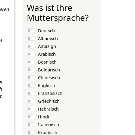
Was ist Ihre
ieren
Muttersprache?
Auswahlmöglichkeiten
Deutsch
Albanisch
)
Amazigh
Arabisch
Bosnisch
Bulgarisch
Chinesisch
ar
Englisch
h
Französisch
t
Griechisch
Hebräisch
Hindi
Italienisch
Kroatisch