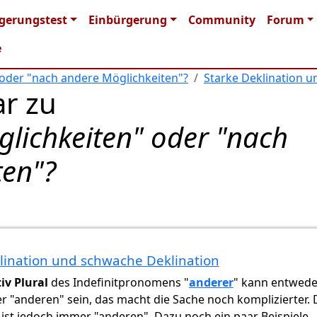
n navigation
gerungstest
Einbürgerung
Community
Forum
e
oder "nach andere Möglichkeiten"?
Starke Deklination u
r zu
lichkeiten" oder "nach
ten"?
lination und schwache Deklination
en…
von
Gast (nicht überprüft)
iv Plural
des Indefinitpronomens "
anderer
" kann entwede
r "anderen" sein, das macht die Sache noch komplizierter. 
ist jedoch immer "anderen". Dazu noch ein paar Beispiele.