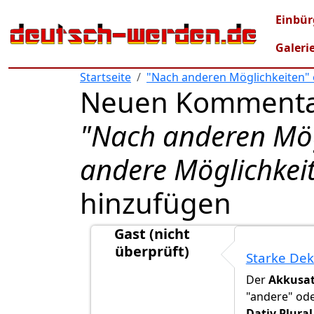
Direkt zum Inhalt
Mai
Einbür
Galeri
Startseite
"Nach anderen Möglichkeiten" 
Neuen Kommenta
"Nach anderen Mög
andere Möglichkei
hinzufügen
Gast (nicht
überprüft)
Starke Dek
Antwort auf
nach anderen Möglichkeit
Der
Akkusat
"andere" ode
Dativ Plural