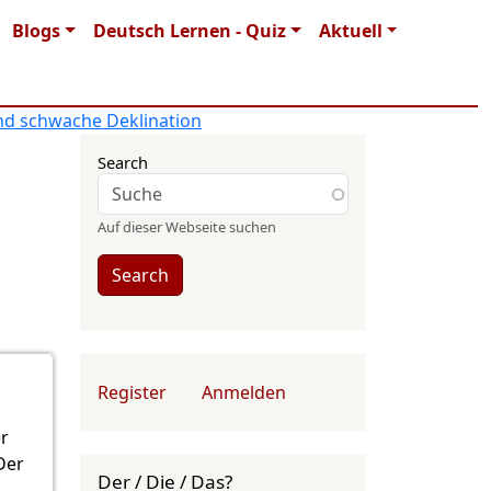
Blogs
Deutsch Lernen - Quiz
Aktuell
nd schwache Deklination
Search
Auf dieser Webseite suchen
Search
User account menu
Register
Anmelden
r
Der
Der / Die / Das?