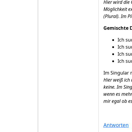
Hier wird die
Möglichkeit ex
(Plural). Im P
Gemischte D
Ich su
Ich su
Ich su
Ich su
Im Singular 
Hier weiß ich
keine. Im Sin
wenn es mehre
mir egal ob e
Antworten