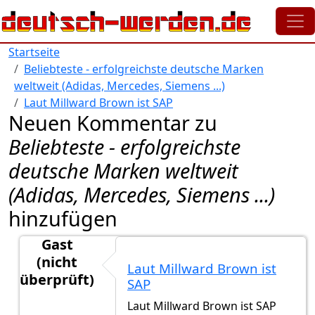
Direkt zum Inhalt
Startseite
Beliebteste - erfolgreichste deutsche Marken
weltweit (Adidas, Mercedes, Siemens ...)
Laut Millward Brown ist SAP
Neuen Kommentar zu
Beliebteste - erfolgreichste
deutsche Marken weltweit
(Adidas, Mercedes, Siemens ...)
hinzufügen
Gast
(nicht
Laut Millward Brown ist
überprüft)
SAP
Antwort auf
Top 50 Marken aus Deutschland
von
Ma
Laut Millward Brown ist SAP