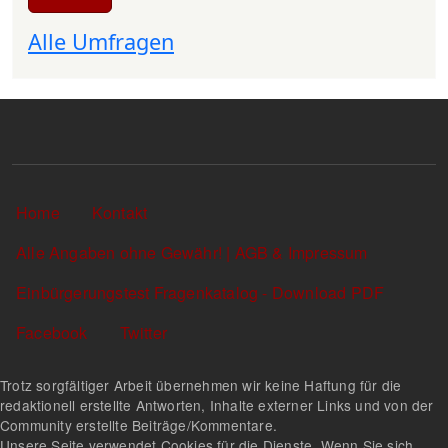
Alle Umfragen
Sekundärlinks
Home
Kontakt
Alle Angaben ohne Gewähr! | AGB & Impressum
Einbürgerungstest Fragenkatalog - Download PDF
Facebook
Twitter
Trotz sorgfältiger Arbeit übernehmen wir keine Haftung für die
redaktionell erstellte Antworten, Inhalte externer Links und von der
Community erstellte Beiträge/Kommentare.
Unsere Seite verwendet Cookies für die Dienste. Wenn Sie sich