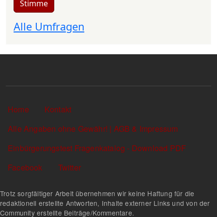
Stimme
Alle Umfragen
Sekundärlinks
Home
Kontakt
Alle Angaben ohne Gewähr! | AGB & Impressum
Einbürgerungstest Fragenkatalog - Download PDF
Facebook
Twitter
Trotz sorgfältiger Arbeit übernehmen wir keine Haftung für die
redaktionell erstellte Antworten, Inhalte externer Links und von der
Community erstellte Beiträge/Kommentare.