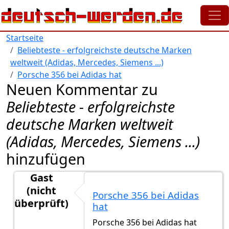
Direkt zum Inhalt
Startseite
Beliebteste - erfolgreichste deutsche Marken
weltweit (Adidas, Mercedes, Siemens ...)
Porsche 356 bei Adidas hat
Neuen Kommentar zu
Beliebteste - erfolgreichste
deutsche Marken weltweit
(Adidas, Mercedes, Siemens ...)
hinzufügen
Gast
(nicht
Porsche 356 bei Adidas
überprüft)
hat
Antwort auf
Michael Schumacher und Heidi
von
mam
Porsche 356 bei Adidas hat