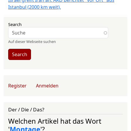
Israel greift Iran an. ARD berichtet "vor Ort" aus
Istanbul (2000 km weit).
Search
Auf dieser Webseite suchen
Search
User account menu
Register
Anmelden
Der / Die / Das?
Welchen Artikel hat das Wort
'
Montage
'?