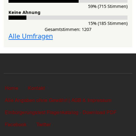
59% (715 Stimmen)
Keine Ahnung
15% (185 Stimmen)
Gesamtstimmen: 1207
Alle Umfragen
Sekundärlinks
Home
Kontakt
Alle Angaben ohne Gewähr! | AGB & Impressum
Einbürgerungstest Fragenkatalog - Download PDF
Facebook
Twitter