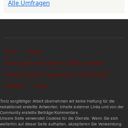
Alle Umfragen
Sekundärlinks
Home
Kontakt
Alle Angaben ohne Gewähr! | AGB & Impressum
Einbürgerungstest Fragenkatalog - Download PDF
Facebook
Twitter
Trotz sorgfältiger Arbeit übernehmen wir keine Haftung für die
redaktionell erstellte Antworten, Inhalte externer Links und von der
Community erstellte Beiträge/Kommentare.
Unsere Seite verwendet Cookies für die Dienste. Wenn Sie sich
weiterhin auf dieser Seite aufhalten, akzeptieren Sie Verwendung