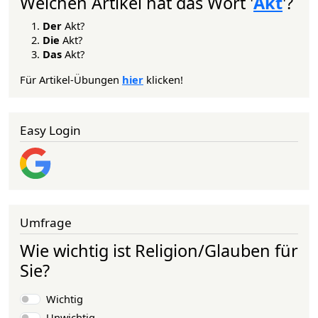
Welchen Artikel hat das Wort '
Akt
'?
Der
Akt?
Die
Akt?
Das
Akt?
Für Artikel-Übungen
hier
klicken!
Easy Login
Umfrage
Wie wichtig ist Religion/Glauben für
Sie?
Auswahlmöglichkeiten
Wichtig
Unwichtig