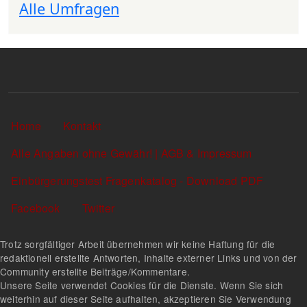
Alle Umfragen
Sekundärlinks
Home
Kontakt
Alle Angaben ohne Gewähr! | AGB & Impressum
Einbürgerungstest Fragenkatalog - Download PDF
Facebook
Twitter
Trotz sorgfältiger Arbeit übernehmen wir keine Haftung für die
redaktionell erstellte Antworten, Inhalte externer Links und von der
Community erstellte Beiträge/Kommentare.
Unsere Seite verwendet Cookies für die Dienste. Wenn Sie sich
weiterhin auf dieser Seite aufhalten, akzeptieren Sie Verwendung