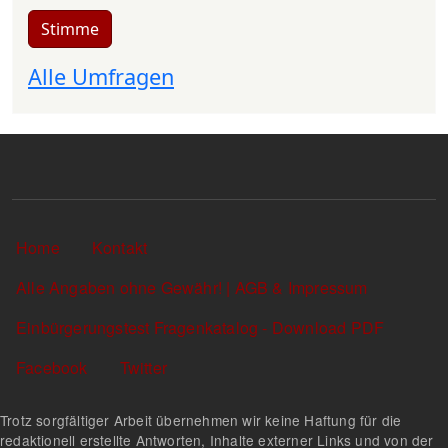
Stimme
Alle Umfragen
Sekundärlinks
Home
Kontakt
Alle Angaben ohne Gewähr! | AGB & Impressum
Einbürgerungstest Fragenkatalog - Download PDF
Facebook
Twitter
Trotz sorgfältiger Arbeit übernehmen wir keine Haftung für die
redaktionell erstellte Antworten, Inhalte externer Links und von der