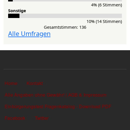
4% (6 Stimmen)
Sonstige
10% (14 Stimmen)
Gesamtstimmen: 136
Alle Umfragen
Sekundärlinks
Home
Kontakt
Alle Angaben ohne Gewähr! | AGB & Impressum
Einbürgerungstest Fragenkatalog - Download PDF
Facebook
Twitter