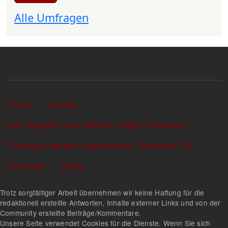
Alle Umfragen
Sekundärlinks
Home
Kontakt
Alle Angaben ohne Gewähr! | AGB & Impressum
Einbürgerungstest Fragenkatalog - Download PDF
Facebook
Twitter
Trotz sorgfältiger Arbeit übernehmen wir keine Haftung für die
redaktionell erstellte Antworten, Inhalte externer Links und von der
Community erstellte Beiträge/Kommentare.
Unsere Seite verwendet Cookies für die Dienste. Wenn Sie sich