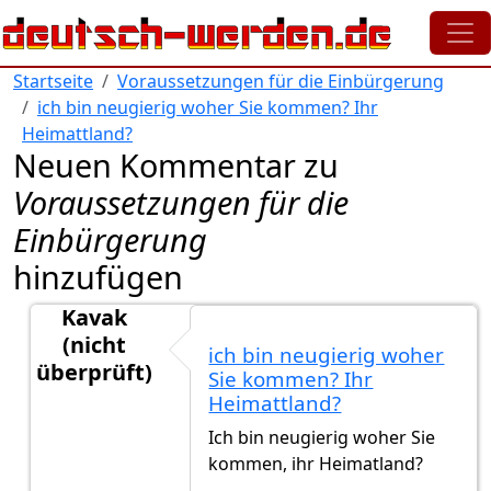
Direkt zum Inhalt
Startseite
Voraussetzungen für die Einbürgerung
ich bin neugierig woher Sie kommen? Ihr
Heimattland?
Neuen Kommentar zu
Voraussetzungen für die
Einbürgerung
hinzufügen
Kavak
(nicht
ich bin neugierig woher
überprüft)
Sie kommen? Ihr
Antwort auf
Deutscher Pass
von
Maya2011
Heimattland?
Ich bin neugierig woher Sie
kommen, ihr Heimatland?