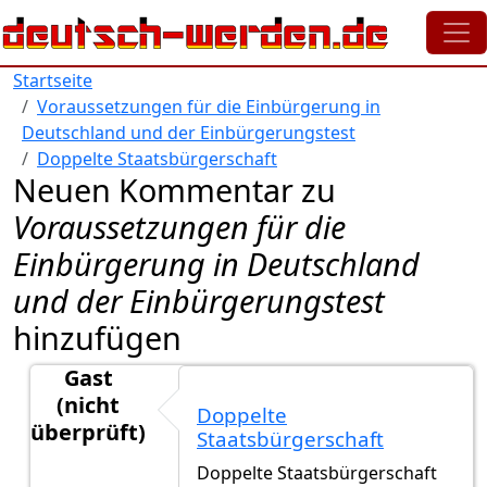
Direkt zum Inhalt
Startseite
Voraussetzungen für die Einbürgerung in
Deutschland und der Einbürgerungstest
Doppelte Staatsbürgerschaft
Neuen Kommentar zu
Voraussetzungen für die
Einbürgerung in Deutschland
und der Einbürgerungstest
hinzufügen
Gast
(nicht
Doppelte
überprüft)
Staatsbürgerschaft
Antwort auf
Guten Abend ich hoffe sie
von
Dajana (n
Doppelte Staatsbürgerschaft