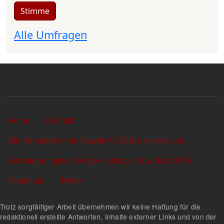
Stimme
Alle Umfragen
Sekundärlinks
Home
Kontakt
Alle Angaben ohne Gewähr! | AGB & Impressum
Einbürgerungstest Fragenkatalog - Download PDF
Facebook
Twitter
Trotz sorgfältiger Arbeit übernehmen wir keine Haftung für die
redaktionell erstellte Antworten, Inhalte externer Links und von der