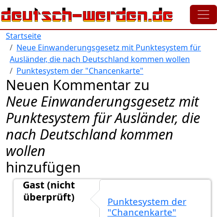
Direkt zum Inhalt
Startseite
Neue Einwanderungsgesetz mit Punktesystem für
Ausländer, die nach Deutschland kommen wollen
Punktesystem der "Chancenkarte"
Neuen Kommentar zu
Neue Einwanderungsgesetz mit
Punktesystem für Ausländer, die
nach Deutschland kommen
wollen
hinzufügen
Gast (nicht
überprüft)
Punktesystem der
Antwort auf
Wie sieht das Formular aus?
von
Gast (n
"Chancenkarte"