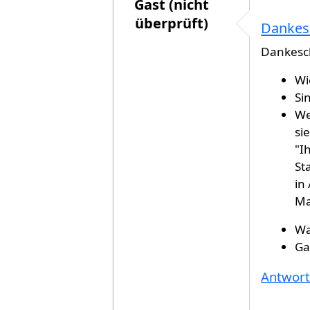
Gast (nicht
überprüft)
Dankes
Antwort auf
Mein Glückwunsch! 
Dankesc
Wi
Si
We
sie
"I
St
in
Ma
Wa
Ga
Antwor