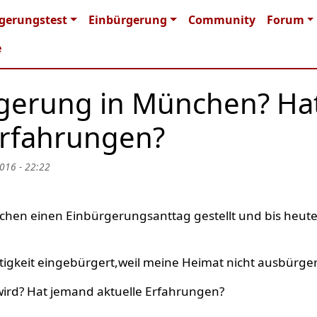
n navigation
gerungstest
Einbürgerung
Community
Forum
e
gerung in München? Ha
Erfahrungen?
016 - 22:22
chen einen Einbürgerungsanttag gestellt und bis heute
gkeit eingebürgert,weil meine Heimat nicht ausbürger
wird? Hat jemand aktuelle Erfahrungen?