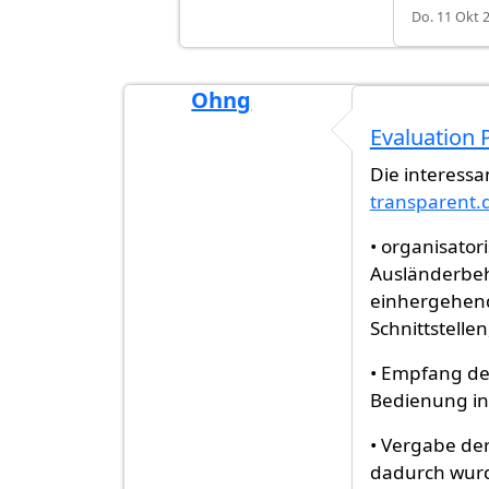
Do. 11 Okt 2
Ohng
Evaluation 
Die interess
transparent
• organisator
Ausländerbeh
einhergehend
Schnittstellen
• Empfang de
Bedienung in
• Vergabe de
dadurch wurd