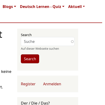
Blogs
Deutsch Lernen - Quiz
Aktuell
t
Search
Auf dieser Webseite suchen
Search
 keine
User account menu
Register
Anmelden
t.
Der / Die / Das?