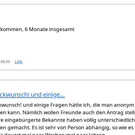
berprüft)
kommen, 6 Monate insgesamt
 08:39
Link
ckwunsch! und einige…
t überprüft)
kwunsch! und einige Fragen hätte ich, die man anonym
en kann. Nämlich wollen Freunde auch den Antrag stell
e eingebürgerte Bekannte haben völlig unterschiedlic
en gemacht. Es ist sehr von Person abhängig, so wie es
Er dauert mal paar Wochen mal paar Jahren....