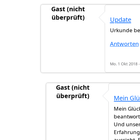
Gast (nicht
überprüft)
Update
Antwort auf
Servus
von
Gast (nicht ü
Urkunde be
Antworten
Mo. 1 Okt 2018 -
Gast (nicht
überprüft)
Mein Glü
Antwort auf
Update
von
Gast (nich
Mein Glüc
beantwort
Und unser
Erfahrung
aussieht. 