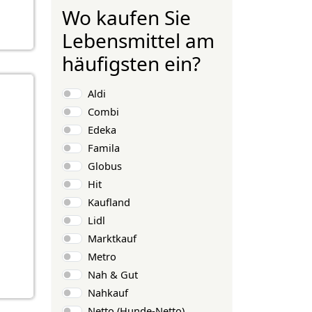
Wo kaufen Sie
Lebensmittel am
häufigsten ein?
Auswahlmöglichkeiten
Aldi
Combi
Edeka
Famila
Globus
Hit
Kaufland
Lidl
Marktkauf
Metro
Nah & Gut
Nahkauf
Netto (Hunde-Netto)