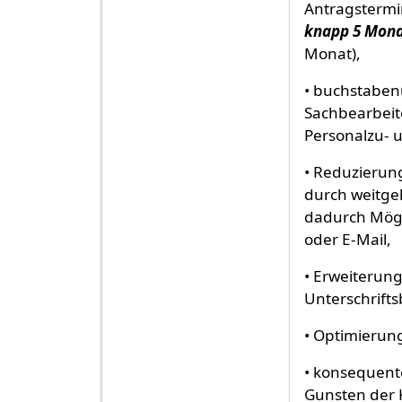
Antragstermi
knapp 5 Mon
Monat),
• buchstaben
Sachbearbeit
Personalzu- 
• Reduzierun
durch weitge
dadurch Mögl
oder E-Mail,
• Erweiterung
Unterschrifts
• Optimierun
• konsequen
Gunsten der