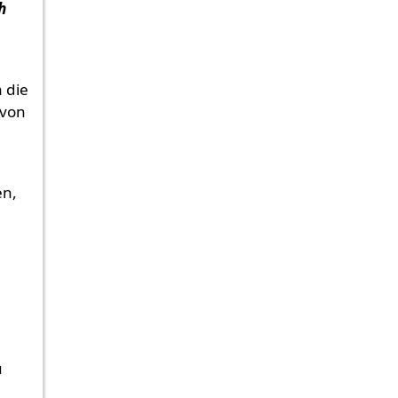
h
 die
 von
n
en,
u