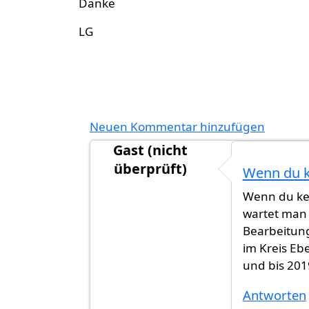
Danke
LG
Neuen Kommentar hinzufügen
Gast (nicht
überprüft)
Wenn du k
Antwort auf
Einbürgerungsdauer oh
Wenn du kei
wartet man 
Bearbeitung
im Kreis Eb
und bis 201
Antworten