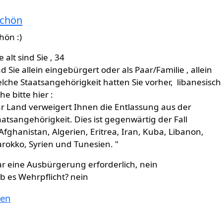
chön
und einige…
von
Gast (nicht überprüft)
hön :)
e alt sind Sie , 34
nd Sie allein eingebürgert oder als Paar/Familie , allein
lche Staatsangehörigkeit hatten Sie vorher, libanesisc
he bitte hier :
hr Land verweigert Ihnen die Entlassung aus der
aatsangehörigkeit. Dies ist gegenwärtig der Fall
 Afghanistan, Algerien, Eritrea, Iran, Kuba, Libanon,
rokko, Syrien und Tunesien. "
r eine Ausbürgerung erforderlich, nein
b es Wehrpflicht? nein
ten