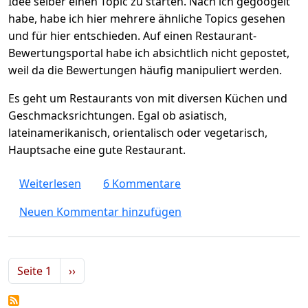
Idee selber einen Topic zu starten. Nach ich gegoogelt
habe, habe ich hier mehrere ähnliche Topics gesehen
und für hier entschieden. Auf einen Restaurant-
Bewertungsportal habe ich absichtlich nicht gepostet,
weil da die Bewertungen häufig manipuliert werden.
Es geht um Restaurants von mit diversen Küchen und
Geschmacksrichtungen. Egal ob asiatisch,
lateinamerikanisch, orientalisch oder vegetarisch,
Hauptsache eine gute Restaurant.
über Schöne, empfehlenswerte Restaurants in
Weiterlesen
6 Kommentare
Neuen Kommentar hinzufügen
Seitennummerierung
Nächste Seite
Seite 1
››