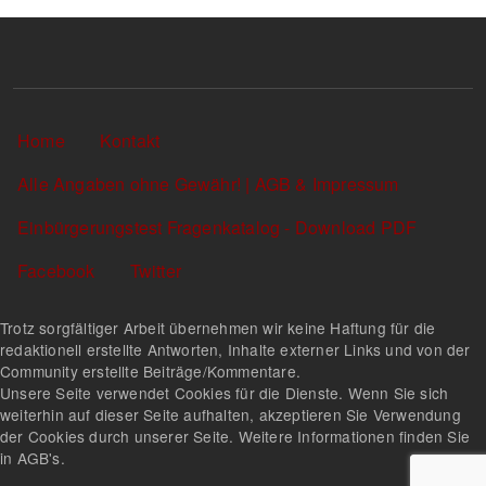
Sekundärlinks
Home
Kontakt
Alle Angaben ohne Gewähr! | AGB & Impressum
Einbürgerungstest Fragenkatalog - Download PDF
Facebook
Twitter
Trotz sorgfältiger Arbeit übernehmen wir keine Haftung für die
redaktionell erstellte Antworten, Inhalte externer Links und von der
Community erstellte Beiträge/Kommentare.
Unsere Seite verwendet Cookies für die Dienste. Wenn Sie sich
weiterhin auf dieser Seite aufhalten, akzeptieren Sie Verwendung
der Cookies durch unserer Seite. Weitere Informationen finden Sie
in AGB's.