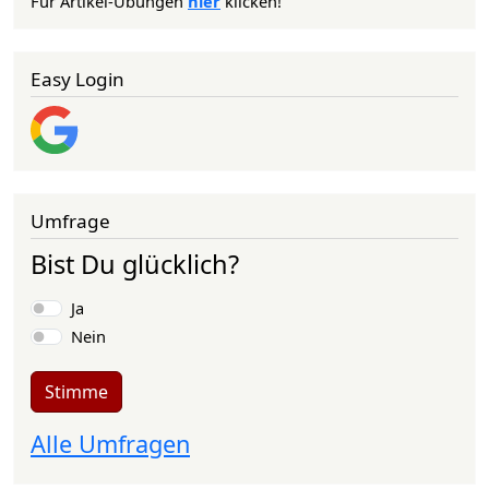
Für Artikel-Übungen
hier
klicken!
Easy Login
Umfrage
Bist Du glücklich?
Auswahlmöglichkeiten
Ja
Nein
Stimme
Alle Umfragen