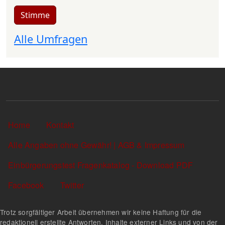
Stimme
Alle Umfragen
Sekundärlinks
Home
Kontakt
Alle Angaben ohne Gewähr! | AGB & Impressum
Einbürgerungstest Fragenkatalog - Download PDF
Facebook
Twitter
Trotz sorgfältiger Arbeit übernehmen wir keine Haftung für die
redaktionell erstellte Antworten, Inhalte externer Links und von der