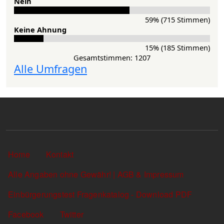
Nein
59% (715 Stimmen)
Keine Ahnung
15% (185 Stimmen)
Gesamtstimmen: 1207
Alle Umfragen
Sekundärlinks
Home
Kontakt
Alle Angaben ohne Gewähr! | AGB & Impressum
Einbürgerungstest Fragenkatalog - Download PDF
Facebook
Twitter