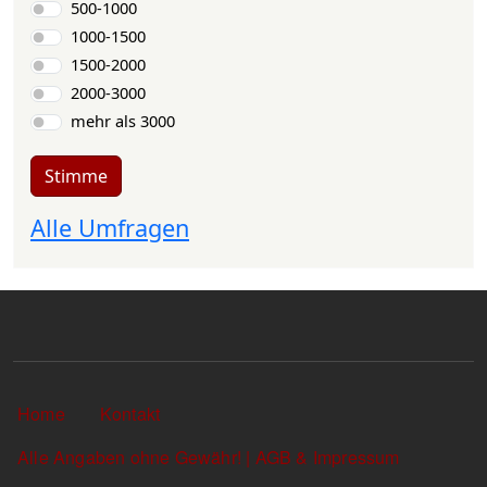
500-1000
1000-1500
1500-2000
2000-3000
mehr als 3000
Stimme
Alle Umfragen
Sekundärlinks
Home
Kontakt
Alle Angaben ohne Gewähr! | AGB & Impressum