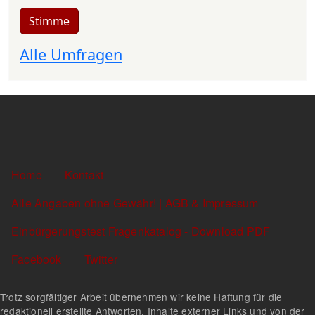
Stimme
Alle Umfragen
Sekundärlinks
Home
Kontakt
Alle Angaben ohne Gewähr! | AGB & Impressum
Einbürgerungstest Fragenkatalog - Download PDF
Facebook
Twitter
Trotz sorgfältiger Arbeit übernehmen wir keine Haftung für die
redaktionell erstellte Antworten, Inhalte externer Links und von der