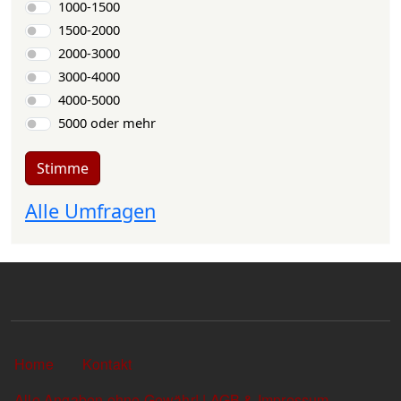
1000-1500
1500-2000
2000-3000
3000-4000
4000-5000
5000 oder mehr
Stimme
Alle Umfragen
Sekundärlinks
Home
Kontakt
Alle Angaben ohne Gewähr! | AGB & Impressum