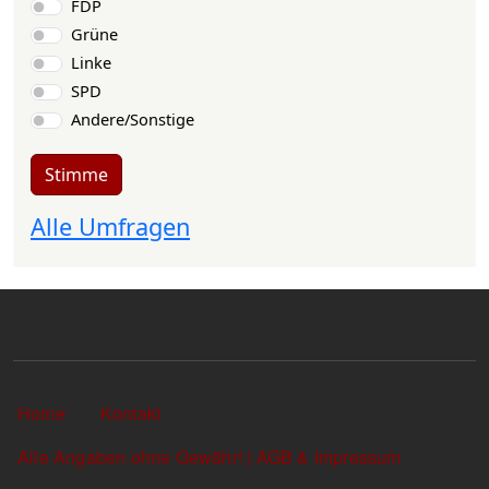
FDP
Grüne
Linke
SPD
Andere/Sonstige
Stimme
Alle Umfragen
Sekundärlinks
Home
Kontakt
Alle Angaben ohne Gewähr! | AGB & Impressum