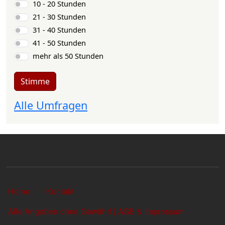
10 - 20 Stunden
21 - 30 Stunden
31 - 40 Stunden
41 - 50 Stunden
mehr als 50 Stunden
Stimme
Alle Umfragen
Sekundärlinks
Home
Kontakt
Alle Angaben ohne Gewähr! | AGB & Impressum