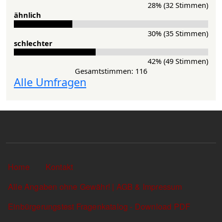
28% (32 Stimmen)
ähnlich
30% (35 Stimmen)
schlechter
42% (49 Stimmen)
Gesamtstimmen: 116
Alle Umfragen
Sekundärlinks
Home
Kontakt
Alle Angaben ohne Gewähr! | AGB & Impressum
Einbürgerungstest Fragenkatalog - Download PDF