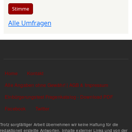
Stimme
Alle Umfragen
Sekundärlinks
Home
Kontakt
Alle Angaben ohne Gewähr! | AGB & Impressum
Einbürgerungstest Fragenkatalog - Download PDF
Facebook
Twitter
Trotz sorgfältiger Arbeit übernehmen wir keine Haftung für die
redaktionell erstellte Antworten, Inhalte externer Links und von der