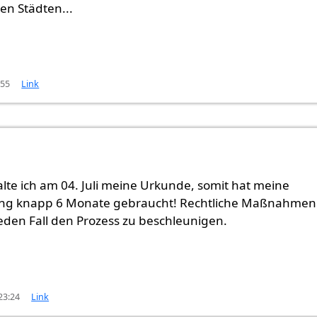
n Städten...
:55
Link
.
von
Jay (nicht überprüft)
alte ich am 04. Juli meine Urkunde, somit hat meine
ng knapp 6 Monate gebraucht! Rechtliche Maßnahmen
jeden Fall den Prozess zu beschleunigen.
 23:24
Link