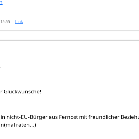
n
- 15:55
Link
n…
von
Klewa (nicht überprüft)
,
ür Glückwünsche!
ein nicht-EU-Bürger aus Fernost mit freundlicher Bezie
n(mal raten...)