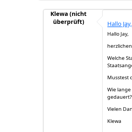
Klewa (nicht
überprüft)
Hallo Jay
Antwort auf
Fertig!
von
Jay (nicht 
Hallo Jay,
herzliche
Welche St
Staatsang
Musstest 
Wie lange
gedauert?
Vielen Dan
Klewa