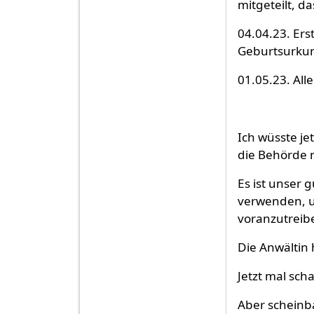
mitgeteilt, da
04.04.23. Ers
Geburtsurkund
01.05.23. All
Ich wüsste je
die Behörde n
Es ist unser 
verwenden, u
voranzutreib
Die Anwältin 
Jetzt mal sch
Aber scheinba