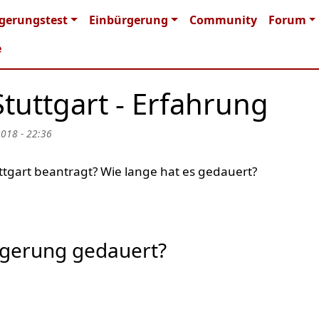
n navigation
gerungstest
Einbürgerung
Community
Forum
e
tuttgart - Erfahrung
2018 - 22:36
ttgart beantragt? Wie lange hat es gedauert?
rgerung gedauert?