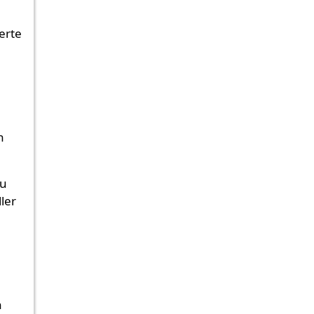
erte
h
zu
ler
n