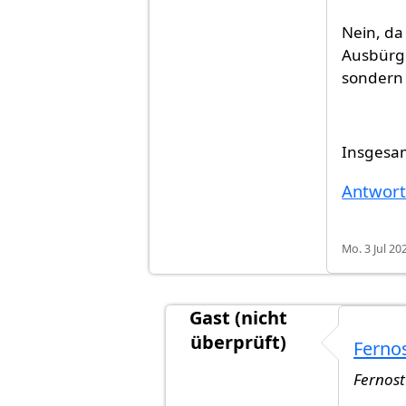
Nein, da
Ausbürge
sondern 
Insgesam
Antwor
Mo. 3 Jul 20
Gast (nicht
überprüft)
Fernos
Antwort auf
Hi
von
Jay (nicht ü
Fernost