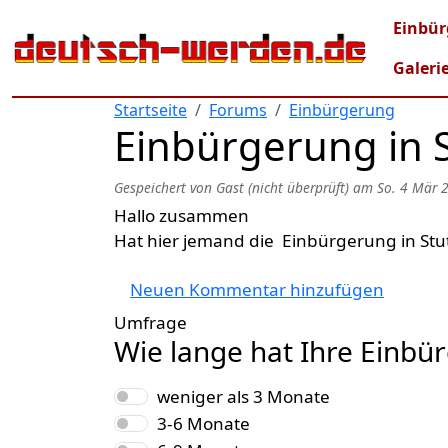
Direkt zum Inhalt
Mai
Einbür
Galeri
Startseite
Forums
Einbürgerung
Einbürgerung in S
Gespeichert von
Gast (nicht überprüft)
am
So. 4 Mär 
Hallo zusammen
Hat hier jemand die Einbürgerung in Stu
Neuen Kommentar hinzufügen
Umfrage
Wie lange hat Ihre Einbü
Auswahlmöglichkeiten
weniger als 3 Monate
3-6 Monate