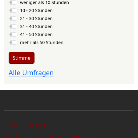
Auswahlmöglichkeiten
weniger als 10 Stunden
10 - 20 Stunden
21 - 30 Stunden
31 - 40 Stunden
41 - 50 Stunden
mehr als 50 Stunden
Stimme
Alle Umfragen
Sekundärlinks
Home
Kontakt
Alle Angaben ohne Gewähr! | AGB & Impressum