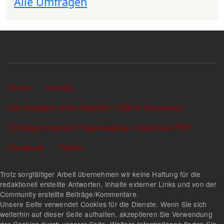
Alle Umfragen
Sekundärlinks
Home
Kontakt
Alle Angaben ohne Gewähr! | AGB & Impressum
Einbürgerungstest Fragenkatalog - Download PDF
Facebook
Twitter
Trotz sorgfältiger Arbeit übernehmen wir keine Haftung für die
redaktionell erstellte Antworten, Inhalte externer Links und von der
Community erstellte Beiträge/Kommentare.
Unsere Seite verwendet Cookies für die Dienste. Wenn Sie sich
weiterhin auf dieser Seite aufhalten, akzeptieren Sie Verwendung
der Cookies durch unserer Seite. Weitere Informationen finden Sie