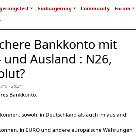
n navigation
gerungstest
Einbürgerung
Community
Forum
e
ichere Bankkonto mit
- und Ausland : N26,
olut?
2019 - 20:21
eres Bankkonto.
können, sowohl in Deutschland als auch im ausland
n können, in EURO und andere europäische Währungen