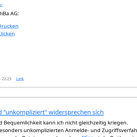
..
 überprüft)
DiBa AG:
Drucken
licken
- 22:23
Link
d "unkompliziert" widersprechen sich
d Bequemlichkeit kann ich nicht gleichzeitig kriegen.
esonders unkomplizierten Anmelde- und Zugriffsverfa