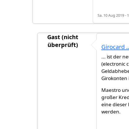
Sa. 10 Aug 2019 - 
Gast (nicht
überprüft)
Girocard ..
Antwort auf
Girocard oder Maestro 
... ist der
(electronic 
Geldabheben
Girokonten 
Maestro und
großer Kred
eine dieser
werden.