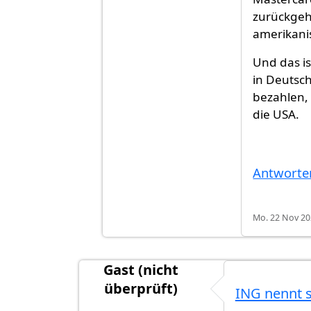
zurückgeh
amerikani
Und das is
in Deutsc
bezahlen,
die USA.
Antworte
Mo. 22 Nov 20
Gast (nicht
überprüft)
ING nennt s