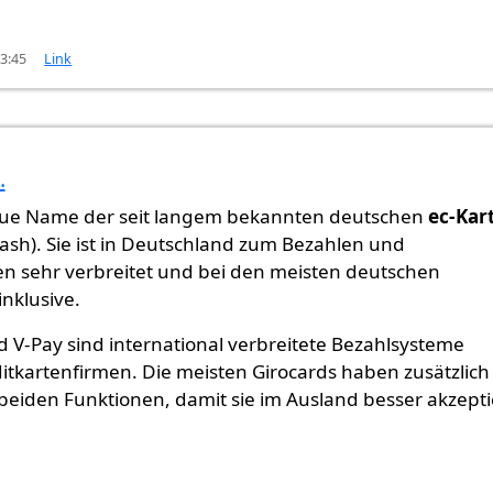
13:45
Link
.
Card
von
Gast (nicht überprüft)
 neue Name der seit langem bekannten deutschen
ec-Kar
cash). Sie ist in Deutschland zum Bezahlen und
 sehr verbreitet und bei den meisten deutschen
inklusive.
 V-Pay sind international verbreitete Bezahlsysteme
itkartenfirmen. Die meisten Girocards haben zusätzlich
 beiden Funktionen, damit sie im Ausland besser akzepti