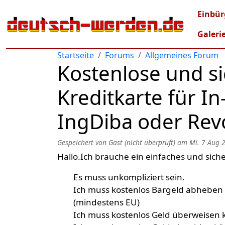
Direkt zum Inhalt
Mai
Einbür
Galeri
Startseite
Forums
Allgemeines Forum
Kostenlose und s
Kreditkarte für In
IngDiba oder Rev
Gespeichert von
Gast (nicht überprüft)
am
Mi. 7 Aug 
Hallo.Ich brauche ein einfaches und sich
Es muss unkompliziert sein.
Ich muss kostenlos Bargeld abheben 
(mindestens EU)
Ich muss kostenlos Geld überweise