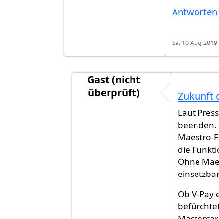
Antworten
Sa. 10 Aug 2019 
Gast (nicht
überprüft)
Zukunft 
Antwort auf
Girocard ...
von
Gast (
Laut Pres
beenden. 
Maestro-F
die Funkt
Ohne Maes
einsetzbar
Ob V-Pay e
befürchtet
Mastercar