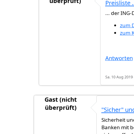
überprüft)
Preisliste .
Antwort auf
Laut ING
von
Gast (nicht
... der ING-
zum 
zum K
Antworten
Sa. 10 Aug 2019 
Gast (nicht
überprüft)
"Sicher" un
Sicherheit un
Banken mit b