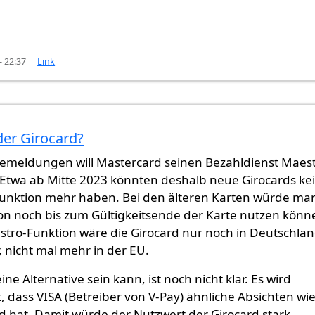
- 22:37
Link
der Girocard?
nicht überprüft)
semeldungen will Mastercard seinen Bezahldienst Maes
Etwa ab Mitte 2023 könnten deshalb neue Girocards ke
unktion mehr haben. Bei den älteren Karten würde ma
ion noch bis zum Gültigkeitsende der Karte nutzen könn
tro-Funktion wäre die Girocard nur noch in Deutschla
, nicht mal mehr in der EU.
ine Alternative sein kann, ist noch nicht klar. Es wird
, dass VISA (Betreiber von V-Pay) ähnliche Absichten wi
d hat. Damit würde der Nutzwert der Girocard stark