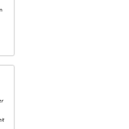
en
er
it