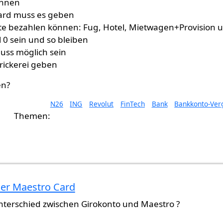
önnen
card muss es geben
rte bezahlen können: Fug, Hotel, Mietwagen+Provision 
0 sein und so bleiben
ss möglich sein
Trickerei geben
en?
N26
ING
Revolut
FinTech
Bank
Bankkonto-Ver
der Maestro Card
nterschied zwischen Girokonto und Maestro ?