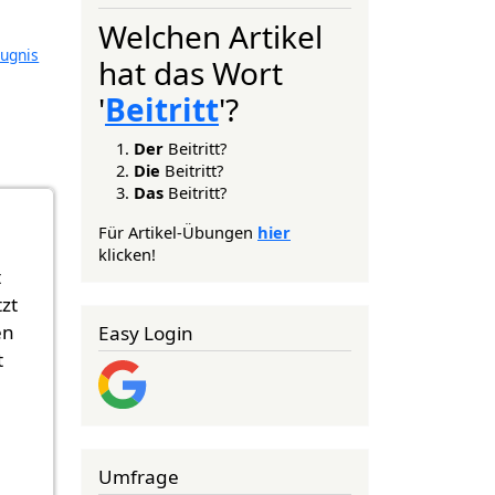
Welchen Artikel
ugnis
hat das Wort
'
Beitritt
'?
Der
Beitritt?
Die
Beitritt?
Das
Beitritt?
Für Artikel-Übungen
hier
klicken!
t
zt
en
Easy Login
t
Umfrage