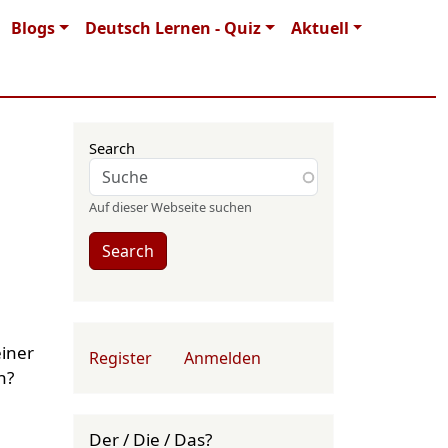
Blogs
Deutsch Lernen - Quiz
Aktuell
Search
Auf dieser Webseite suchen
Search
User account menu
iner
Register
Anmelden
n?
Der / Die / Das?