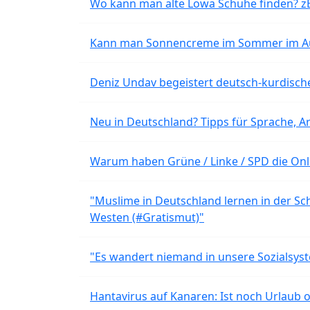
Wo kann man alte Lowa Schuhe finden? z
Kann man Sonnencreme im Sommer im Aut
Deniz Undav begeistert deutsch-kurdische
Neu in Deutschland? Tipps für Sprache, Ar
Warum haben Grüne / Linke / SPD die Onli
"Muslime in Deutschland lernen in der Sch
Westen (#Gratismut)"
"Es wandert niemand in unsere Sozialsyst
Hantavirus auf Kanaren: Ist noch Urlaub 