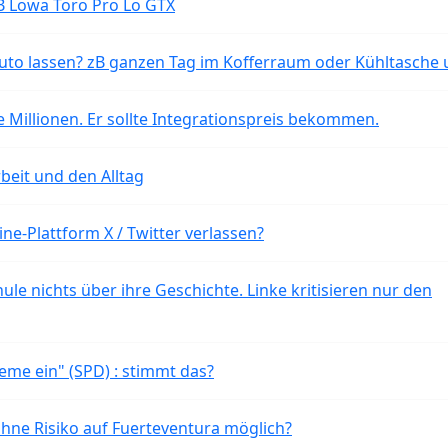
B Lowa Toro Pro Lo GTX
o lassen? zB ganzen Tag im Kofferraum oder Kühltasche 
 Millionen. Er sollte Integrationspreis bekommen.
beit und den Alltag
ne-Plattform X / Twitter verlassen?
ule nichts über ihre Geschichte. Linke kritisieren nur den
eme ein" (SPD) : stimmt das?
ohne Risiko auf Fuerteventura möglich?