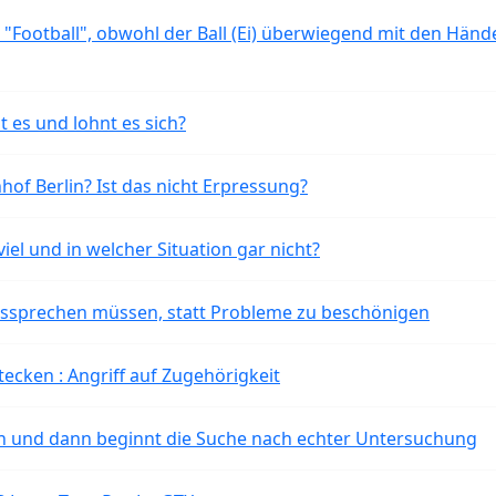
 "Football", obwohl der Ball (Ei) überwiegend mit den Händ
t es und lohnt es sich?
of Berlin? Ist das nicht Erpressung?
iel und in welcher Situation gar nicht?
aussprechen müssen, statt Probleme zu beschönigen
tecken : Angriff auf Zugehörigkeit
ten und dann beginnt die Suche nach echter Untersuchung