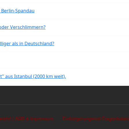
n Berlin-Spandau
oder Verschlimmern?
liger als in Deutschland?
rt" aus Istanbul (2000 km weit).
währ! | AGB & Impressum
Einbürgerungstest Fragenkata