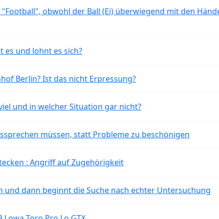
 "Football", obwohl der Ball (Ei) überwiegend mit den Händ
t es und lohnt es sich?
of Berlin? Ist das nicht Erpressung?
iel und in welcher Situation gar nicht?
aussprechen müssen, statt Probleme zu beschönigen
tecken : Angriff auf Zugehörigkeit
ten und dann beginnt die Suche nach echter Untersuchung
B Lowa Toro Pro Lo GTX