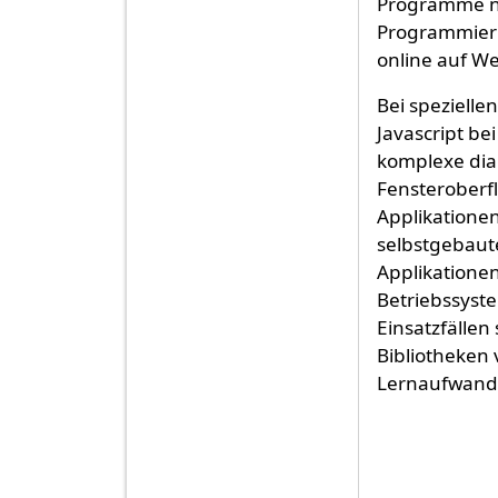
Programme na
Programmieru
online auf We
Bei spezielle
Javascript b
komplexe dia
Fensteroberf
Applikationen 
selbstgebaute
Applikatione
Betriebssyste
Einsatzfällen
Bibliotheken
Lernaufwand