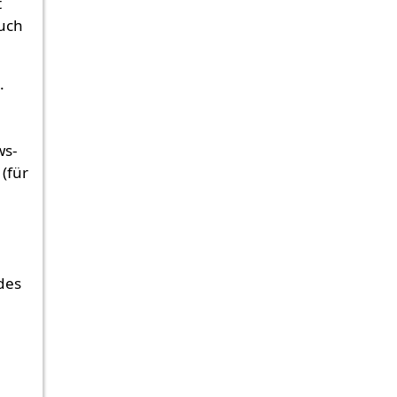
t
uch
.
ws-
 (für
des