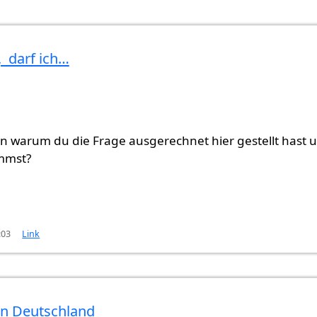
, darf ich…
en warum du die Frage ausgerechnet hier gestellt hast 
mmst?
:03
Link
in Deutschland