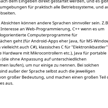
ch dem Eingeben direkt gestartet werden, und es gib
mgebungen für praktisch alle Betriebssysteme, und a
bseiten.
n Absichten können andere Sprachen sinnvoller sein. Z.B
ei Interesse an Web-Programmierung, C++ wenn es um
logorientierte Computerprogramme für
lächen geht (für Android-Apps eher Java, für MS-Windo
vielleicht auch C#), klassisches C für "Elektronikbastler"
 Hardware mit Mikrocontrollern etc.), Java für portable
n (die ohne Anpassung auf unterschiedlichen
men laufen), um nur einige zu nennen. Bei solchen
 sind außer der Sprache selbst auch die jeweiligen
 von großer Bedeutung, und machen einen großen Teil 
es aus.