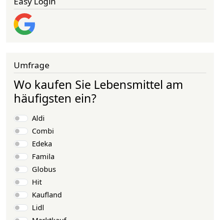
Easy Login
Umfrage
Wo kaufen Sie Lebensmittel am
häufigsten ein?
Auswahlmöglichkeiten
Aldi
Combi
Edeka
Famila
Globus
Hit
Kaufland
Lidl
Marktkauf