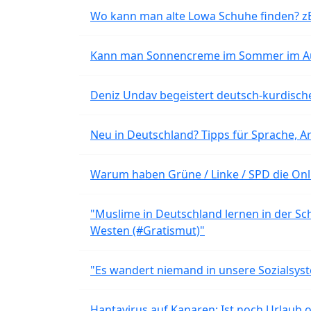
Wo kann man alte Lowa Schuhe finden? z
Kann man Sonnencreme im Sommer im Aut
Deniz Undav begeistert deutsch-kurdische
Neu in Deutschland? Tipps für Sprache, Ar
Warum haben Grüne / Linke / SPD die Onli
"Muslime in Deutschland lernen in der Sch
Westen (#Gratismut)"
"Es wandert niemand in unsere Sozialsyst
Hantavirus auf Kanaren: Ist noch Urlaub 