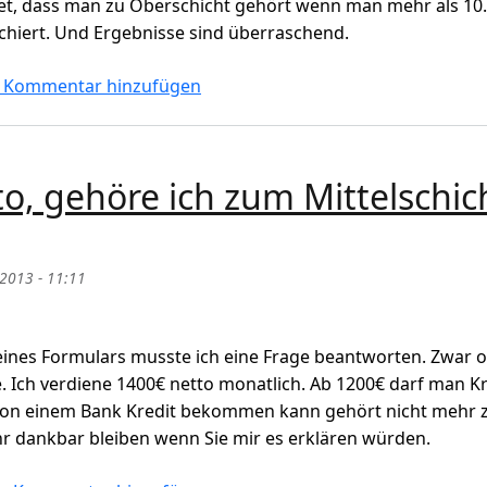
tet, dass man zu Oberschicht gehört wenn man mehr als 10
rchiert. Und Ergebnisse sind überraschend.
enschen (obere 10%) in Deutschland monatlich netto verdie
 Kommentar hinzufügen
to, gehöre ich zum Mittelschic
 2013 - 11:11
 eines Formulars musste ich eine Frage beantworten. Zwar o
. Ich verdiene 1400€ netto monatlich. Ab 1200€ darf man Kr
 von einem Bank Kredit bekommen kann gehört nicht mehr
r dankbar bleiben wenn Sie mir es erklären würden.