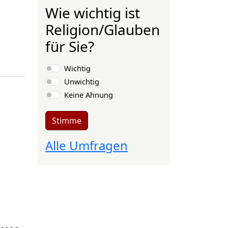
Wie wichtig ist
Religion/Glauben
für Sie?
ölkerung verdient wie viel € im Monat?
Auswahlmöglichkeiten
Wichtig
Unwichtig
Keine Ahnung
Stimme
Alle Umfragen