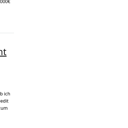
.000€
nen
ht
b ich
edit
 zum