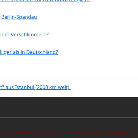
n Berlin-Spandau
oder Verschlimmern?
liger als in Deutschland?
rt" aus Istanbul (2000 km weit).
währ! | AGB & Impressum
Einbürgerungstest Fragenkata