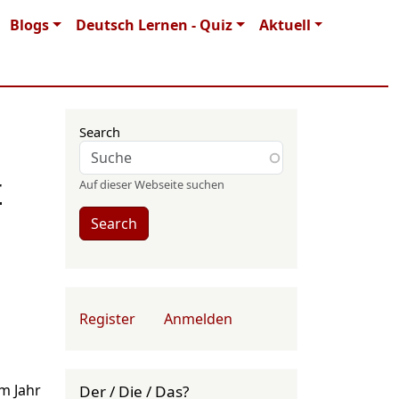
Blogs
Deutsch Lernen - Quiz
Aktuell
Search
r
Auf dieser Webseite suchen
Search
User account menu
Register
Anmelden
m Jahr
Der / Die / Das?