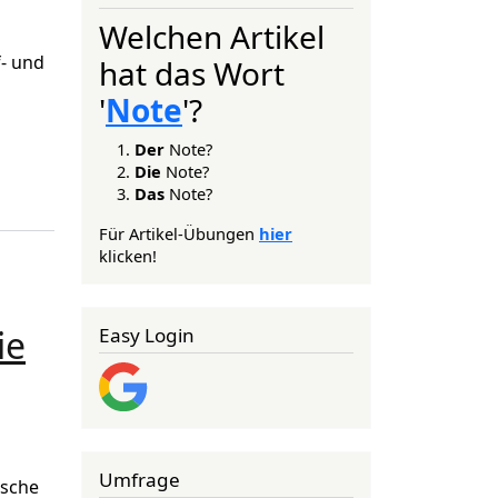
Welchen Artikel
f- und
hat das Wort
'
Note
'?
Der
Note?
Die
Note?
ören tatsächlich zur Mittelschicht
Das
Note?
Für Artikel-Übungen
hier
klicken!
ie
Easy Login
Umfrage
ische