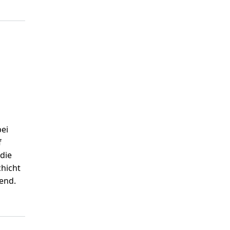
bei
f
 die
chicht
rend.