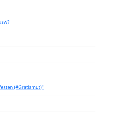
usw?
Westen (#Gratismut)"