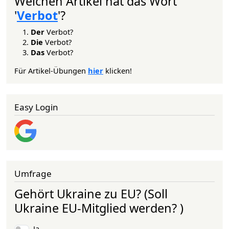
Welchen Artikel hat das Wort
'
Verbot
'?
Der
Verbot?
Die
Verbot?
Das
Verbot?
Für Artikel-Übungen
hier
klicken!
Easy Login
Umfrage
Gehört Ukraine zu EU? (Soll
Ukraine EU-Mitglied werden? )
Auswahlmöglichkeiten
Ja