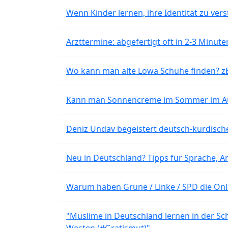
Wenn Kinder lernen, ihre Identität zu vers
Arzttermine: abgefertigt oft in 2-3 Minu
Wo kann man alte Lowa Schuhe finden? z
Kann man Sonnencreme im Sommer im Aut
Deniz Undav begeistert deutsch-kurdische
Neu in Deutschland? Tipps für Sprache, Ar
Warum haben Grüne / Linke / SPD die Onli
"Muslime in Deutschland lernen in der Sch
Westen (#Gratismut)"