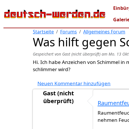
Direkt zum Inhalt
Mai
Einbür
Galeri
Startseite
Forums
Allgemeines Forum
Was hilft gegen 
Gespeichert von
Gast (nicht überprüft)
am
Mo. 13 Okt
Hi. Ich habe Anzeichen von Schimmel in 
schlimmer wird?
Neuen Kommentar hinzufügen
Gast (nicht
überprüft)
Raumentfeu
Raumentfeuch
nehmen Feuch