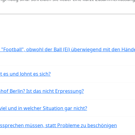
 "Football", obwohl der Ball (Ei) überwiegend mit den Händ
t es und lohnt es sich?
of Berlin? Ist das nicht Erpressung?
iel und in welcher Situation gar nicht?
aussprechen müssen, statt Probleme zu beschönigen