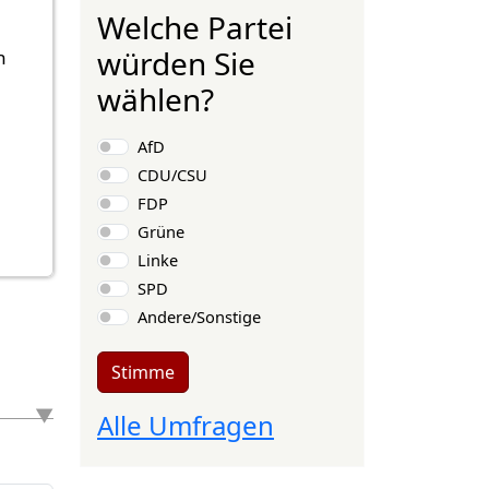
Welche Partei
würden Sie
n
wählen?
Auswahlmöglichkeiten
AfD
CDU/CSU
FDP
Grüne
Linke
SPD
Andere/Sonstige
Stimme
Alle Umfragen