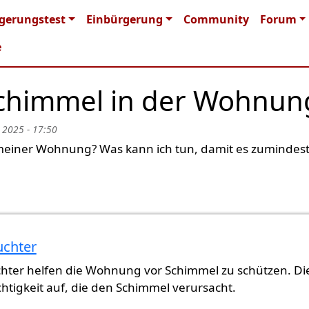
n navigation
gerungstest
Einbürgerung
Community
Forum
e
Schimmel in der Wohnun
 2025 - 17:50
meiner Wohnung? Was kann ich tun, damit es zumindest
chter
ter helfen die Wohnung vor Schimmel zu schützen. Di
tigkeit auf, die den Schimmel verursacht.