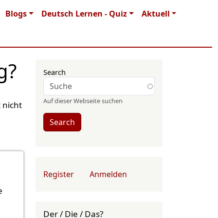
Blogs
Deutsch Lernen - Quiz
Aktuell
g?
Search
Auf dieser Webseite suchen
 nicht
Search
User account menu
Register
Anmelden
e
Der / Die / Das?