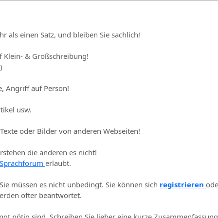
hr als einen Satz, und bleiben Sie sachlich!
uf Klein- & Großschreibung!
)
, Angriff auf Person!
tikel usw.
 Texte oder Bilder von anderen Webseiten!
erstehen die anderen es nicht!
Sprachforum
erlaubt.
 Sie müssen es nicht unbedingt. Sie können sich
registrieren
ode
rden öfter beantwortet.
ingt nötig sind. Schreiben Sie lieber eine kurze Zusammenfassung 