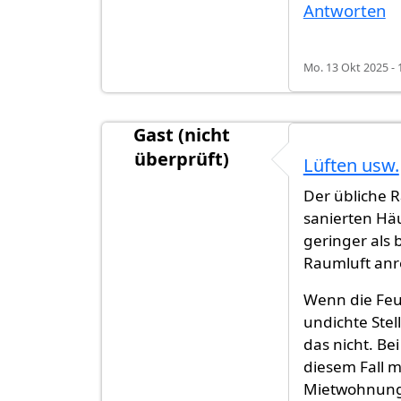
Antworten
Mo. 13 Okt 2025 - 
Gast (nicht
überprüft)
Lüften usw.
Der übliche R
sanierten Häu
geringer als b
Raumluft anre
Wenn die Feuc
undichte Stel
das nicht. Be
diesem Fall m
Mietwohnunge