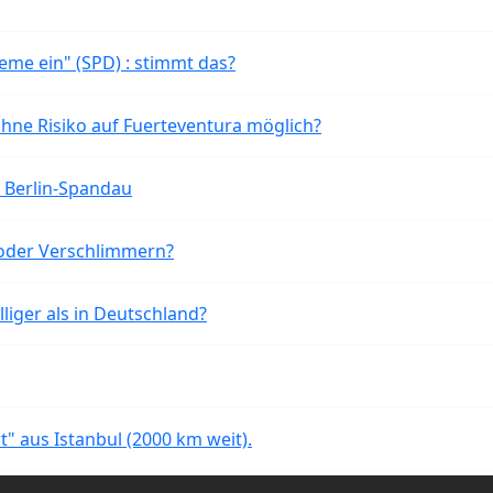
eme ein" (SPD) : stimmt das?
ohne Risiko auf Fuerteventura möglich?
n Berlin-Spandau
oder Verschlimmern?
liger als in Deutschland?
rt" aus Istanbul (2000 km weit).