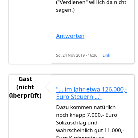
("Verdienen" will ich da nicht
sagen.)
Antworten
So. 24 Nov 2019 - 16:36
Link
Gast
(nicht
"... im Jahr etwa 126.000,-
überprüft)
Euro Steuern ..."
Antwort auf
Etwa 351.552,- Euro pro Jahr
von
Ga
Dazu kommen natürlich
noch knapp 7.000,- Euro
Solizuschlag und
wahrscheinlich gut 11.000,-
Euro Kirchensteuer.