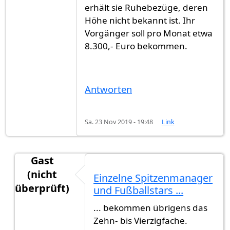
erhält sie Ruhebezüge, deren
Höhe nicht bekannt ist. Ihr
Vorgänger soll pro Monat etwa
8.300,- Euro bekommen.
Antworten
Sa. 23 Nov 2019 - 19:48
Link
Gast
(nicht
Einzelne Spitzenmanager
überprüft)
und Fußballstars ...
Antwort auf
Etwa 351.552,- Euro pro Jahr
von
Ga
... bekommen übrigens das
Zehn- bis Vierzigfache.