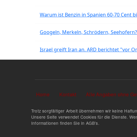
Warum ist Benzin in Spanien 60-70 Cent bil
Googeln, Merkeln, Schrödern, Seehofern?
Israel greift Iran an. ARD berichtet "vor O
Sekundärlinks
Home
Kontakt
Alle Angaben ohne Ge
Trotz sorgfältiger Arbeit übernehmen wir keine Haftun
Unsere Seite verwendet Cookies für die Dienste. Wen
Informationen finden Sie in AGB's.