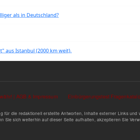
liger als in Deutschland?
rt" aus Istanbul (2000 km weit).
währ! | AGB & Impressum
Einbürgerungstest Fragenkata
g für die redaktionell erstellte Antworten, Inhalte externer Links u
n Sie sich weiterhin auf dieser Seite aufhalten, akzeptieren Sie Ve