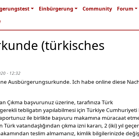
n navigation
gerungstest
Einbürgerung
Community
Forum
e
kunde (türkisches
020 - 12:32
eine Ausbürgerungsurkunde. Ich habe online diese Nach
dan Çıkma başvurunuz üzerine, tarafınıza Türk
gerekli tebligatın yapılabilmesi için Türkiye Cumhuriyeti 
saportunuz ile birlikte başvuru makamına müracaat etm
 Türk vatandaşlığından çıkma izni kararı, 2 (iki) yıl geçer
makamından teslim almamanız, kimlik bilgilerinizde değişi