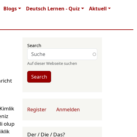
Blogs
Deutsch Lernen - Quiz
Aktuell
Search
Auf dieser Webseite suchen
Search
richt
User account menu
Kimlik
Register
Anmelden
eniz
li olup
klik
Der / Die / Das?