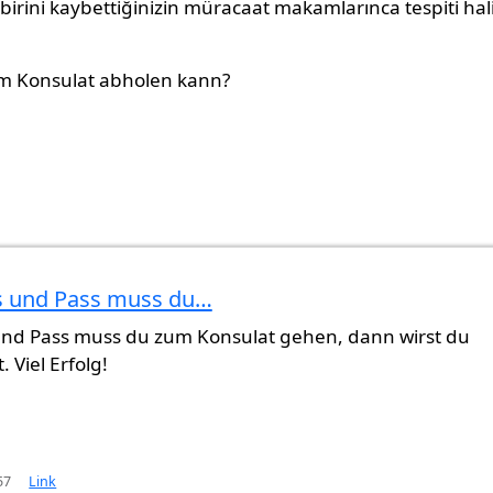
irini kaybettiğinizin müracaat makamlarınca tespiti ha
eim Konsulat abholen kann?
s und Pass muss du…
und Pass muss du zum Konsulat gehen, dann wirst du
 Viel Erfolg!
57
Link