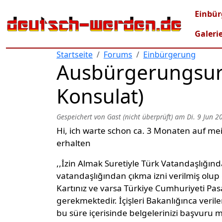
Direkt zum Inhalt
Mai
Einbür
Galeri
Startseite
Forums
Einbürgerung
Ausbürgerungsur
Konsulat)
Gespeichert von
Gast (nicht überprüft)
am
Di. 9 Jun 2
Hi, ich warte schon ca. 3 Monaten auf m
erhalten
,,İzin Almak Suretiyle Türk Vatandaşlığın
vatandaşlığından çıkma izni verilmiş olup 
Kartınız ve varsa Türkiye Cumhuriyeti Pa
gerekmektedir. İçişleri Bakanlığınca verilen
bu süre içerisinde belgelerinizi başvuru 