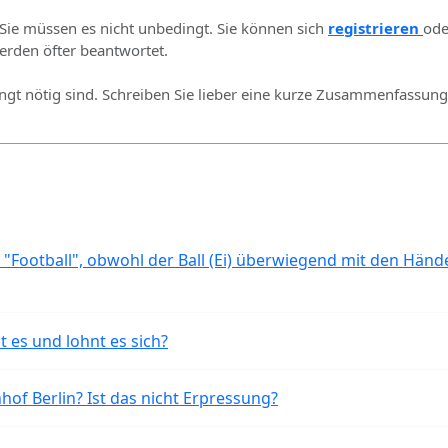
 Sie müssen es nicht unbedingt. Sie können sich
registrieren
ode
rden öfter beantwortet.
ingt nötig sind. Schreiben Sie lieber eine kurze Zusammenfassung 
 "Football", obwohl der Ball (Ei) überwiegend mit den Händ
t es und lohnt es sich?
of Berlin? Ist das nicht Erpressung?