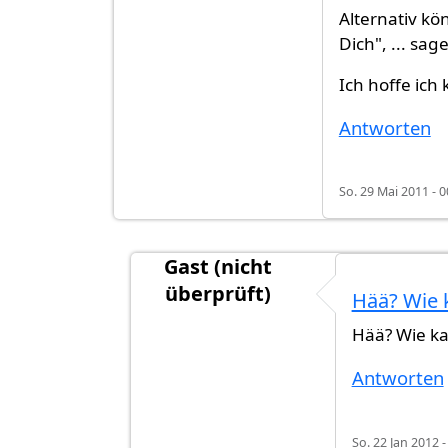
Alternativ kö
Dich", ... sag
Ich hoffe ich 
Antworten
So. 29 Mai 2011 - 0
Gast (nicht
überprüft)
Hää? Wie 
Antwort auf
"Back' dir 'nen Kuchen"
v
Hää? Wie ka
Antworten
So. 22 Jan 2012 -