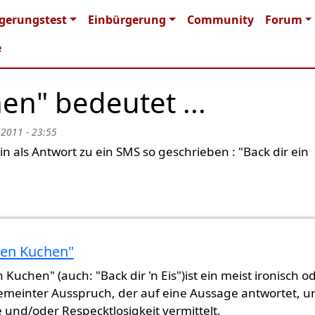
n navigation
gerungstest
Einbürgerung
Community
Forum
e
en" bedeutet ...
 2011 - 23:55
 als Antwort zu ein SMS so geschrieben : "Back dir ein
'nen Kuchen"
n Kuchen" (auch: "Back dir 'n Eis")ist ein meist ironisch o
gemeinter Ausspruch, der auf eine Aussage antwortet, u
 und/oder Respecktlosigkeit vermittelt.