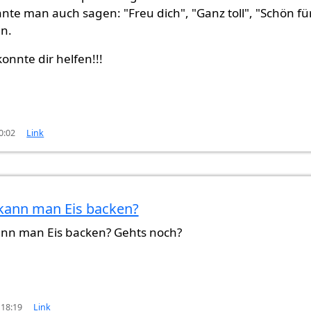
nnte man auch sagen: "Freu dich", "Ganz toll", "Schön fü
en.
konnte dir helfen!!!
0:02
Link
kann man Eis backen?
on
Browny (nicht überprüft)
nn man Eis backen? Gehts noch?
 18:19
Link