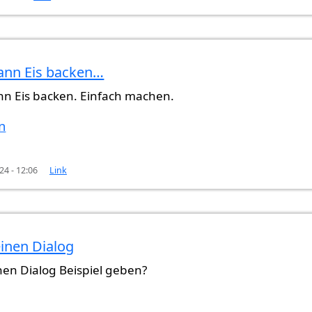
ann Eis backen…
s backen?
von
Gast (nicht überprüft)
nn Eis backen. Einfach machen.
n
24 - 12:06
Link
inen Dialog
en Dialog Beispiel geben?