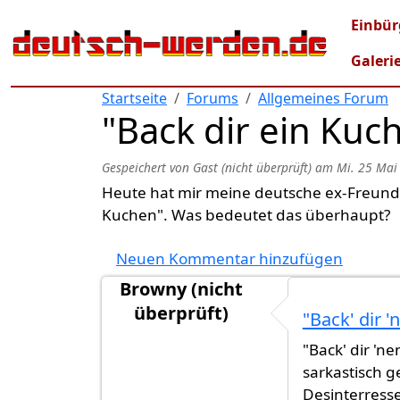
Direkt zum Inhalt
Mai
Einbür
Galeri
Startseite
Forums
Allgemeines Forum
"Back dir ein Kuch
Gespeichert von
Gast (nicht überprüft)
am
Mi. 25 Mai
Heute hat mir meine deutsche ex-Freundin
Kuchen". Was bedeutet das überhaupt?
Neuen Kommentar hinzufügen
Browny (nicht
überprüft)
"Back' dir 
"Back' dir 'ne
sarkastisch 
Desinterresse