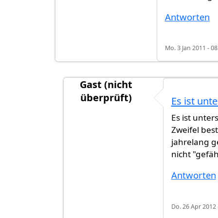
Antworten
Mo. 3 Jan 2011 - 08
Gast (nicht
überprüft)
Es ist unt
Antwort auf
Mir wurde gesagt 1 jahr
Es ist unte
Zweifel bes
jahrelang g
nicht "gefäh
Antworten
Do. 26 Apr 2012 