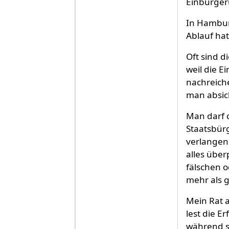
Einbürger
In Hamburg
Ablauf ha
Oft sind d
weil die 
nachreich
man absich
Man darf 
Staatsbürg
verlangen
alles übe
fälschen o
mehr als 
Mein Rat 
lest die 
während so