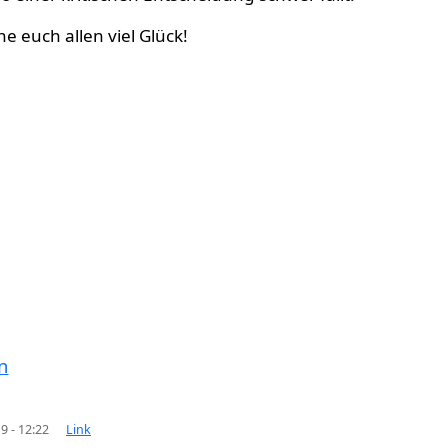
e euch allen viel Glück!
n
9 - 12:22
Link