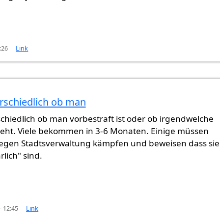
:26
Link
erschiedlich ob man
 und
von
ItsMe (nicht überprüft)
rschiedlich ob man vorbestraft ist oder ob irgendwelche
teht. Viele bekommen in 3-6 Monaten. Einige müssen
egen Stadtsverwaltung kämpfen und beweisen dass sie
rlich" sind.
- 12:45
Link