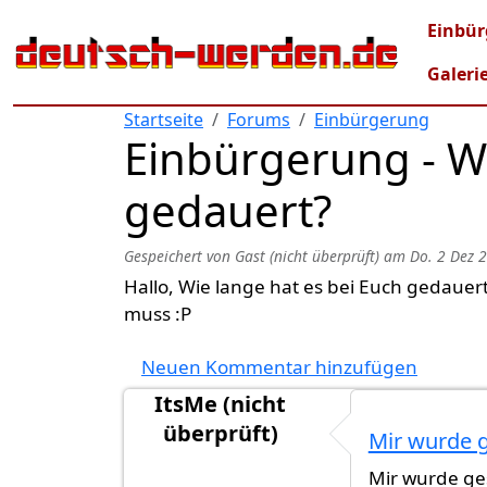
Direkt zum Inhalt
Mai
Einbür
Galeri
Startseite
Forums
Einbürgerung
Einbürgerung - Wi
gedauert?
Gespeichert von
Gast (nicht überprüft)
am
Do. 2 Dez 
Hallo, Wie lange hat es bei Euch gedaue
muss :P
Neuen Kommentar hinzufügen
ItsMe (nicht
überprüft)
Mir wurde g
Mir wurde ge