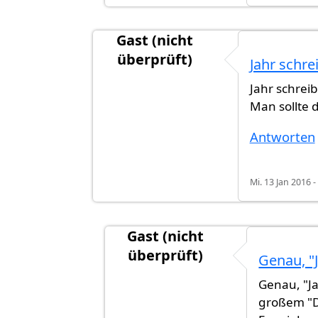
Gast (nicht
überprüft)
Jahr schr
Antwort auf
Mir wurde gesagt 1 jahr
Jahr schrei
Man sollte
Antworten
Mi. 13 Jan 2016 -
Gast (nicht
überprüft)
Genau, "
Antwort auf
Jahr schreibt man gro
Genau, "Ja
großem "D