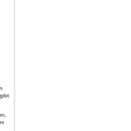
s
en
 gibt
en,
es