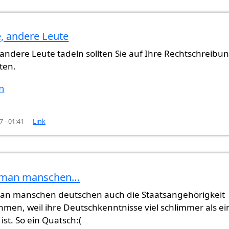
e, andere Leute
ß. Man
von
Gast (nicht überprüft)
 andere Leute tadeln sollten Sie auf Ihre Rechtschreibu
ten.
n
7 - 01:41
Link
l man manschen…
ß. Man
von
Gast (nicht überprüft)
man manschen deutschen auch die Staatsangehörigkeit
men, weil ihre Deutschkenntnisse viel schlimmer als ei
ist. So ein Quatsch:(