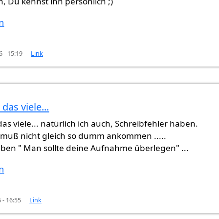
n, Du kennst ihn persönlich ;)
n
6 - 15:19
Link
das viele...
ß. Man
von
Gast (nicht überprüft)
as viele... natürlich ich auch, Schreibfehler haben.
muß nicht gleich so dumm ankommen .....
iben " Man sollte deine Aufnahme überlegen" ...
n
 - 16:55
Link