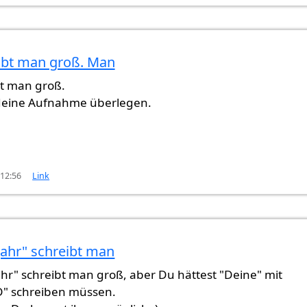
eibt man groß. Man
 und
von
ItsMe (nicht überprüft)
bt man groß.
 deine Aufnahme überlegen.
 12:56
Link
Jahr" schreibt man
ß. Man
von
Gast (nicht überprüft)
hr" schreibt man groß, aber Du hättest "Deine" mit
" schreiben müssen.