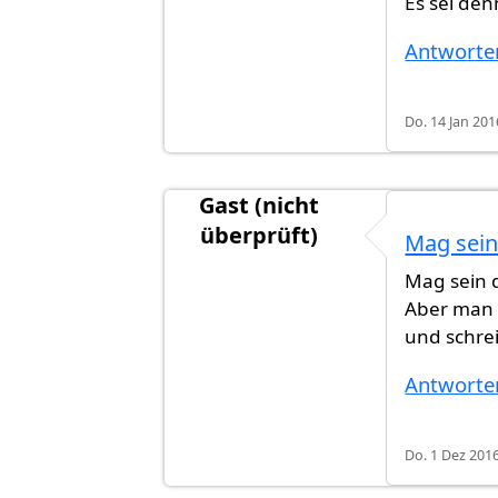
Es sei den
Antworte
Do. 14 Jan 201
Gast (nicht
überprüft)
Mag sein 
Antwort auf
Jahr schreibt man gro
Mag sein d
Aber man 
und schre
Antworte
Do. 1 Dez 2016