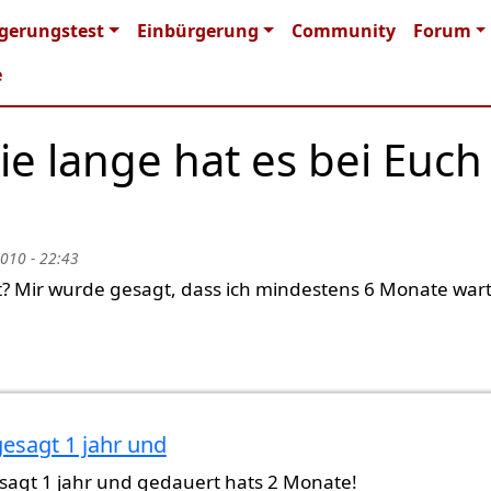
n navigation
gerungstest
Einbürgerung
Community
Forum
e
e lange hat es bei Euch
2010 - 22:43
rt? Mir wurde gesagt, dass ich mindestens 6 Monate war
esagt 1 jahr und
sagt 1 jahr und gedauert hats 2 Monate!