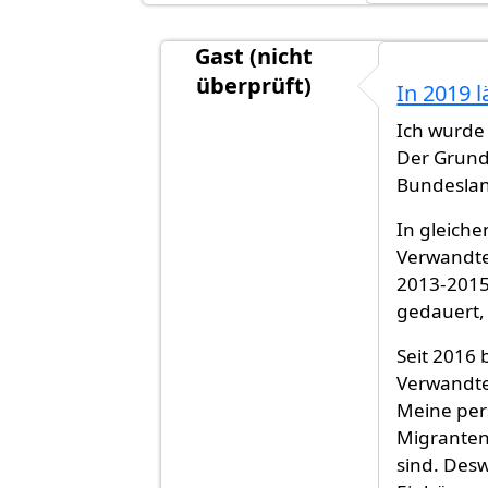
Gast (nicht
überprüft)
In 2019 
Antwort auf
Es ist unterschiedlich
Ich wurde 
Der Grund
Bundeslan
In gleich
Verwandte
2013-2015 
gedauert,
Seit 2016
Verwandten
Meine pers
Migranten
sind. Des