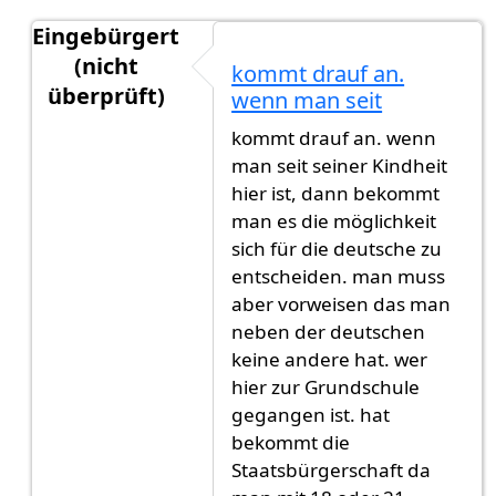
Eingebürgert
(nicht
kommt drauf an.
überprüft)
wenn man seit
Antwort auf
Mir wurde gesagt 1 jahr und
von
Its
kommt drauf an. wenn
man seit seiner Kindheit
hier ist, dann bekommt
man es die möglichkeit
sich für die deutsche zu
entscheiden. man muss
aber vorweisen das man
neben der deutschen
keine andere hat. wer
hier zur Grundschule
gegangen ist. hat
bekommt die
Staatsbürgerschaft da