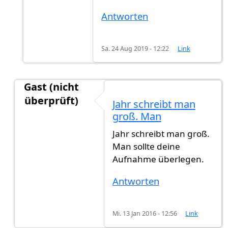
Antworten
Sa. 24 Aug 2019 - 12:22
Link
Gast (nicht
überprüft)
Jahr schreibt man
Antwort auf
Mir wurde gesagt 1 jahr und
von
Its
groß. Man
Jahr schreibt man groß.
Man sollte deine
Aufnahme überlegen.
Antworten
Mi. 13 Jan 2016 - 12:56
Link