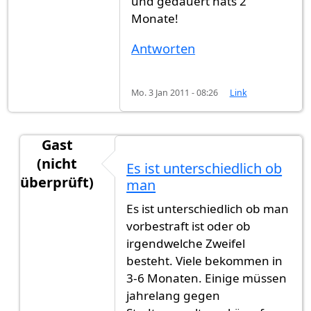
und gedauert hats 2
Monate!
Antworten
Mo. 3 Jan 2011 - 08:26
Link
Gast
(nicht
Es ist unterschiedlich ob
überprüft)
man
Antwort auf
Mir wurde gesagt 1 jahr und
von
Its
Es ist unterschiedlich ob man
vorbestraft ist oder ob
irgendwelche Zweifel
besteht. Viele bekommen in
3-6 Monaten. Einige müssen
jahrelang gegen