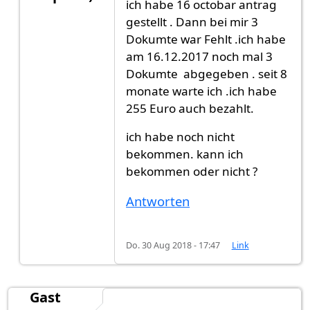
ich habe 16 octobar antrag
Antwort auf
bei mir hats 10 Wochen
von
Gast (n
gestellt . Dann bei mir 3
Dokumte war Fehlt .ich habe
am 16.12.2017 noch mal 3
Dokumte abgegeben . seit 8
monate warte ich .ich habe
255 Euro auch bezahlt.
ich habe noch nicht
bekommen. kann ich
bekommen oder nicht ?
Antworten
Do. 30 Aug 2018 - 17:47
Link
Gast