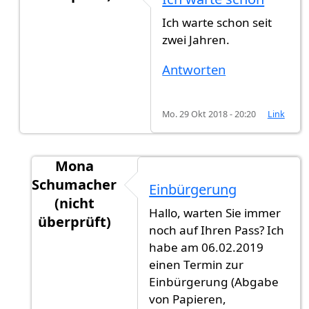
Antwort auf
Mir wurde gesagt 1 jahr und
von
Its
Ich warte schon seit
zwei Jahren.
Antworten
Mo. 29 Okt 2018 - 20:20
Link
Mona
Schumacher
Einbürgerung
(nicht
Hallo, warten Sie immer
überprüft)
noch auf Ihren Pass? Ich
Antwort auf
Ich warte schon
von
Gast (nicht ü
habe am 06.02.2019
einen Termin zur
Einbürgerung (Abgabe
von Papieren,