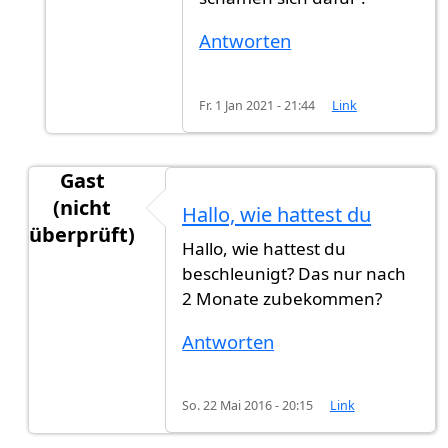
Antworten
Fr. 1 Jan 2021 - 21:44
Link
Gast
(nicht
Hallo, wie hattest du
überprüft)
Hallo, wie hattest du
Antwort auf
Mir wurde gesagt 1 jahr und
von
Its
beschleunigt? Das nur nach
2 Monate zubekommen?
Antworten
So. 22 Mai 2016 - 20:15
Link