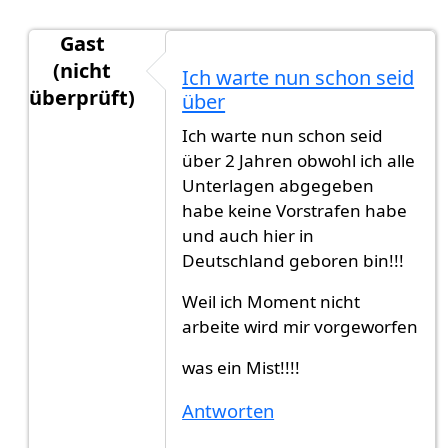
Gast
(nicht
Ich warte nun schon seid
überprüft)
über
Antwort auf
Es ist schon 4 Monate und ich
von
G
Ich warte nun schon seid
über 2 Jahren obwohl ich alle
Unterlagen abgegeben
habe keine Vorstrafen habe
und auch hier in
Deutschland geboren bin!!!
Weil ich Moment nicht
arbeite wird mir vorgeworfen
was ein Mist!!!!
Antworten