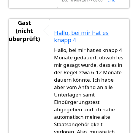
Do. 16 Nov 2017 - 08:00
Link
Gast
(nicht
Hallo, bei mir hat es
überprüft)
knapp 4
Antwort auf
Mir wurde gesagt 1 jahr und
von
Its
Hallo, bei mir hat es knapp 4
Monate gedauert, obwohl es
mir gesagt wurde, dass es in
der Regel etwa 6-12 Monate
dauern könnte. Ich habe
aber vom Anfang an alle
Unterlagen samt
Einbürgerungstest
abgegeben und ich habe
automatisch meine alte
Staatsangehörigkeit
verloren. Also, musste ich