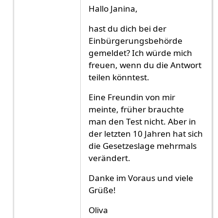
Antwort auf
Hallo,hat jemand Erfahrung…
von
Ja
Hallo Janina,
hast du dich bei der
Einbürgerungsbehörde
gemeldet? Ich würde mich
freuen, wenn du die Antwort
teilen könntest.
Eine Freundin von mir
meinte, früher brauchte
man den Test nicht. Aber in
der letzten 10 Jahren hat sich
die Gesetzeslage mehrmals
verändert.
Danke im Voraus und viele
Grüße!
Oliva