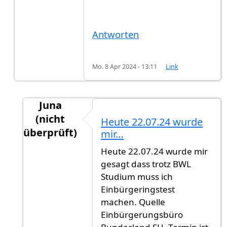
Antworten
Mo. 8 Apr 2024 - 13:11
Link
Juna
(nicht
Heute 22.07.24 wurde
überprüft)
mir…
Antwort auf
Hallo Janina,hast du dich…
von
Gas
Heute 22.07.24 wurde mir
gesagt dass trotz BWL
Studium muss ich
Einbürgeringstest
machen. Quelle
Einbürgerungsbüro