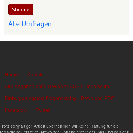
Stimme
Alle Umfragen
Sekundärlinks
Home
Kontakt
Alle Angaben ohne Gewähr! | AGB & Impressum
Einbürgerungstest Fragenkatalog - Download PDF
Facebook
Twitter
Trotz sorgfältiger Arbeit übernehmen wir keine Haftung für die
redaktionell erstellte Antworten, Inhalte externer Links und von der