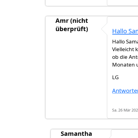
Amr (nicht
überprüft)
Hallo S
Antwort auf
Keine Ahnung. Ich ha
Hallo Sam
Vielleicht
ob die An
Monaten u
LG
Antworte
Sa. 26 Mär 202
Samantha