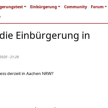
n navigation
gerungstest
Einbürgerung
Community
Forum
e
 die Einbürgerung in
 2020 - 21:28
ess derzeit in Aachen NRW?