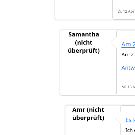
Di. 12 Apr
Samantha
(nicht
Am 2
überprüft)
Am 2.
Antwort auf
Wann genau am
Antw
Mi. 13 
Amr (nicht
überprüft)
Es 
Antwort auf
Am 2.11. hab
Ich 