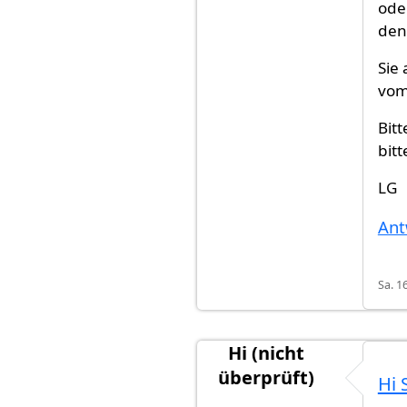
ode
denk
Sie
vom
Bit
bitt
LG
Ant
Sa. 1
Hi (nicht
überprüft)
Hi 
Antwort auf
Am 2.11. hab