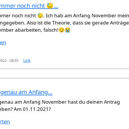
 immer noch nicht 😓…
immer noch nicht 😓. Ich hab am Anfang November mei
n
Amr (nicht überprüft)
ngegeben. Also ist die Theorie, dass sie gerade Anträg
mber abarbeiten, falsch!😏😭
ten
022 - 08:55
Link
genau am Anfang…
h nicht 😓…
von
Samantha (nicht überprüft)
enau am Anfang November hast du deinen Antrag
ben? Am 01.11.2021?
rten