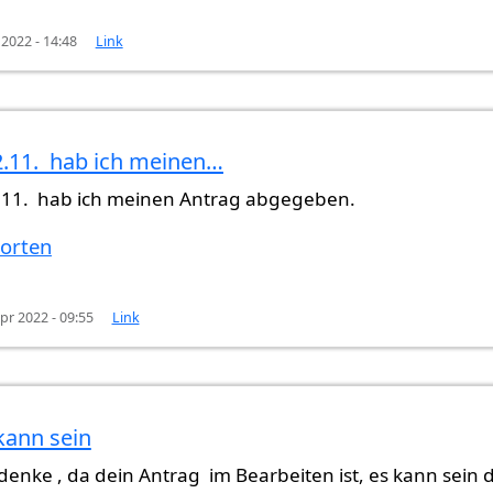
 2022 - 14:48
Link
.11. hab ich meinen…
11. hab ich meinen Antrag abgegeben.
 Anfang…
von
Hi (nicht überprüft)
orten
Apr 2022 - 09:55
Link
kann sein
 ich meinen…
von
Samantha (nicht überprüft)
denke , da dein Antrag im Bearbeiten ist, es kann sein d