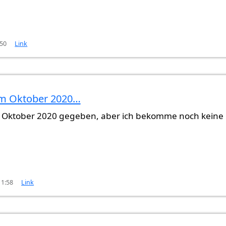
:50
Link
im Oktober 2020…
che…
von
Gast (nicht überprüft)
m Oktober 2020 gegeben, aber ich bekomme noch keine
11:58
Link