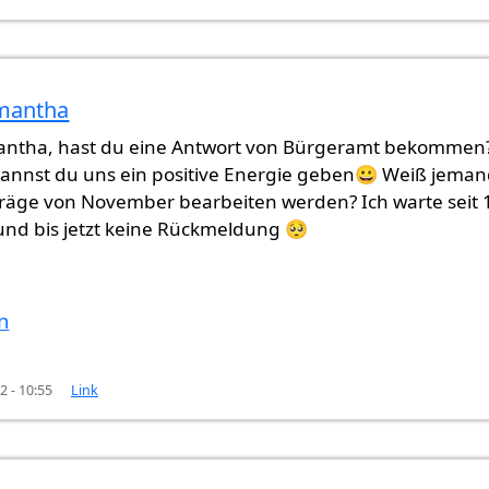
amantha
b Anfang…
von
Samantha (nicht überprüft)
antha, hast du eine Antwort von Bürgeramt bekommen
 kannst du uns ein positive Energie geben😀 Weiß jeman
träge von November bearbeiten werden? Ich warte seit 
nd bis jetzt keine Rückmeldung 🥺
n
2 - 10:55
Link