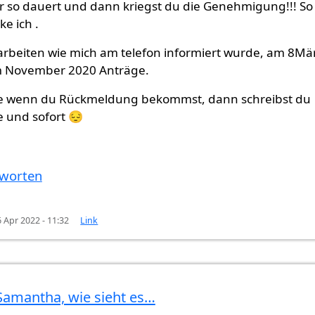
r so dauert und dann kriegst du die Genehmigung!!! So
e ich .
 arbeiten wie mich am telefon informiert wurde, am 8Mä
 November 2020 Anträge.
te wenn du Rückmeldung bekommst, dann schreibst du
e und sofort 😔
worten
6 Apr 2022 - 11:32
Link
Samantha, wie sieht es…
 ich meinen…
von
Samantha (nicht überprüft)