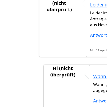
(nicht
Leider
überprüft)
Leider 
Antwort auf
Hallo Samantha
vo
Antrag a
aus Nove
Antwor
Mo. 11 Apr 2
Hi (nicht
überprüft)
Wann 
Antwort auf
Leider immer noc
Wann g
abgege
Antwo