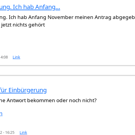
ung. Ich hab Anfang…
che…
von
Gast (nicht überprüft)
ng. Ich hab Anfang November meinen Antrag abgege
jetzt nichts gehört
14:08
Link
für Einbürgerung
b Anfang…
von
Samantha (nicht überprüft)
ine Antwort bekommen oder noch nicht?
n
2 - 16:25
Link