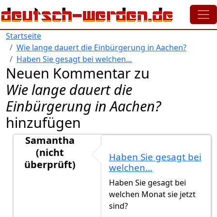
Direkt zum Inhalt
Startseite
Wie lange dauert die Einbürgerung in Aachen?
Haben Sie gesagt bei welchen…
Neuen Kommentar zu
Wie lange dauert die
Einbürgerung in Aachen?
hinzufügen
Samantha
(nicht
Haben Sie gesagt bei
überprüft)
welchen…
Antwort auf
Ich habe heute angerufen,…
von
Gast (
Haben Sie gesagt bei
welchen Monat sie jetzt
sind?