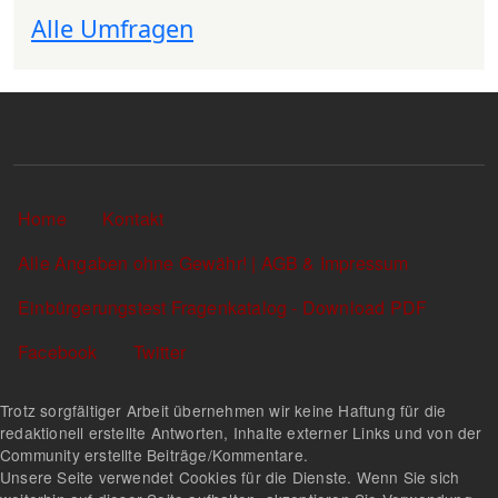
Alle Umfragen
Sekundärlinks
Home
Kontakt
Alle Angaben ohne Gewähr! | AGB & Impressum
Einbürgerungstest Fragenkatalog - Download PDF
Facebook
Twitter
Trotz sorgfältiger Arbeit übernehmen wir keine Haftung für die
redaktionell erstellte Antworten, Inhalte externer Links und von der
Community erstellte Beiträge/Kommentare.
Unsere Seite verwendet Cookies für die Dienste. Wenn Sie sich