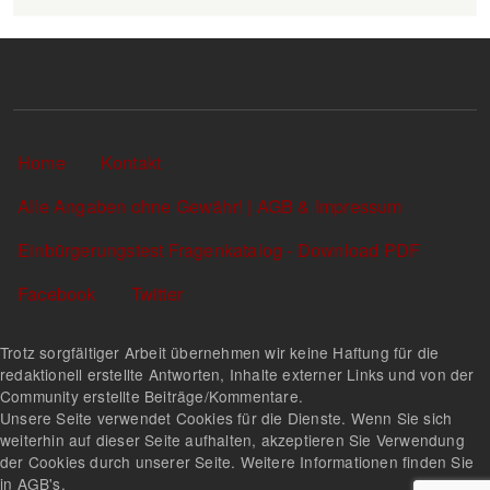
Sekundärlinks
Home
Kontakt
Alle Angaben ohne Gewähr! | AGB & Impressum
Einbürgerungstest Fragenkatalog - Download PDF
Facebook
Twitter
Trotz sorgfältiger Arbeit übernehmen wir keine Haftung für die
redaktionell erstellte Antworten, Inhalte externer Links und von der
Community erstellte Beiträge/Kommentare.
Unsere Seite verwendet Cookies für die Dienste. Wenn Sie sich
weiterhin auf dieser Seite aufhalten, akzeptieren Sie Verwendung
der Cookies durch unserer Seite. Weitere Informationen finden Sie
in AGB's.