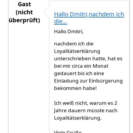
Gast
(nicht
Hallo Dmitri,nachdem ich
überprüft)
die…
Antwort auf
Hallo Allerseits,ich habe…
von
Dimit
Hallo Dmitri,
nachdem ich die
Loyalitätserklärung
unterschrieben hatte, hat es
bei mir circa ein Monat
gedauert bis ich eine
Einladung zur Einbürgerung
bekommen habe!
Ich weiß nicht, warum es 2
Jahre dauern müsste nach
Loyalitätserklärung.
Viele Grüße