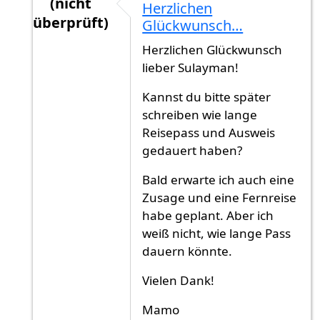
(nicht
Herzlichen
überprüft)
Glückwunsch…
Antwort auf
Lieber Leo,Ich freue mich…
von
Su
Herzlichen Glückwunsch
lieber Sulayman!
Kannst du bitte später
schreiben wie lange
Reisepass und Ausweis
gedauert haben?
Bald erwarte ich auch eine
Zusage und eine Fernreise
habe geplant. Aber ich
weiß nicht, wie lange Pass
dauern könnte.
Vielen Dank!
Mamo