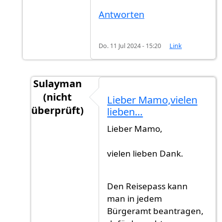
Antworten
Do. 11 Jul 2024 - 15:20
Link
Sulayman
(nicht
Lieber Mamo,vielen
überprüft)
lieben…
Antwort auf
Herzlichen Glückwunsch…
von
G
Lieber Mamo,
vielen lieben Dank.
Den Reisepass kann
man in jedem
Bürgeramt beantragen,