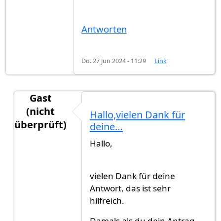
Antworten
Do. 27 Jun 2024 - 11:29
Link
Gast
(nicht
Hallo,vielen Dank für
überprüft)
deine…
Antwort auf
Hallo,ich habe…
von
Gast (nicht übe
Hallo,
vielen Dank für deine
Antwort, das ist sehr
hilfreich.
Damals als du dein Antrag