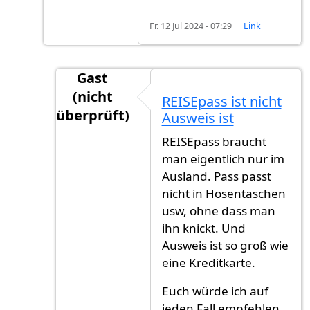
Fr. 12 Jul 2024 - 07:29
Link
Gast
(nicht
REISEpass ist nicht
überprüft)
Ausweis ist
Antwort auf
Lieber Mamo,vielen lieben…
v
REISEpass braucht
man eigentlich nur im
Ausland. Pass passt
nicht in Hosentaschen
usw, ohne dass man
ihn knickt. Und
Ausweis ist so groß wie
eine Kreditkarte.
Euch würde ich auf
jeden Fall empfehlen