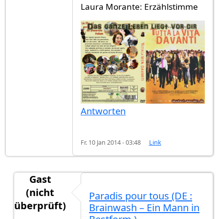
Laura Morante: Erzählstimme
Antworten
Fr. 10 Jan 2014 - 03:48
Link
Gast
(nicht
Paradis pour tous (DE :
überprüft)
Brainwash – Ein Mann in
Antwort auf
"Das ganze Leben liegt vor
von
Cesa